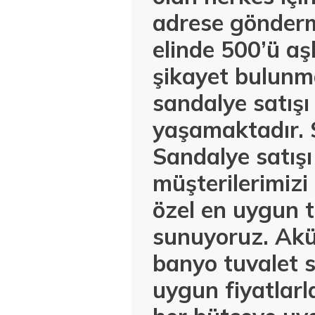
adrese gönderm
elinde 500’ü aş
şikayet bulunm
sandalye satışı
yaşamaktadır. 
Sandalye satış
müşterilerimiz
özel en uygun t
sunuyoruz. Akül
banyo tuvalet s
uygun fiyatlar