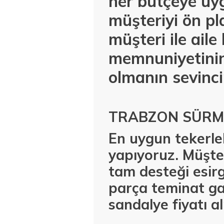
her bütçeye uyg
müşteriyi ön pl
müşteri ile ail
memnuniyetinin
olmanın sevinci
TRABZON SÜRME
En uygun tekerlek
yapıyoruz. Müşter
tam desteği esirg
parça teminat g
sandalye fiyatı a