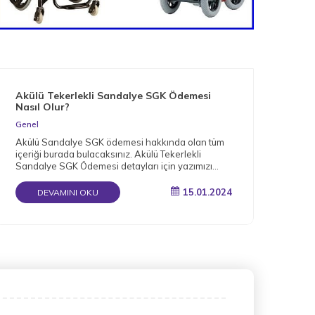
Akülü Tekerlekli Sandalye SGK Ödemesi
Nas
Nasıl Olur?
Gen
Genel
Müge
Akülü Sandalye SGK ödemesi hakkında olan tüm
arac
içeriği burada bulacaksınız. Akülü Tekerlekli
bağı
Sandalye SGK Ödemesi detayları için yazımızı
okuyun.
15.01.2024
DEVAMINI OKU