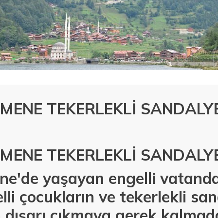
MENE TEKERLEKLİ SANDALY
MENE TEKERLEKLİ SANDALY
e'de yaşayan engelli vatandaş
lli çocukların ve tekerlekli sa
n dışarı çıkmaya gerek kalmad