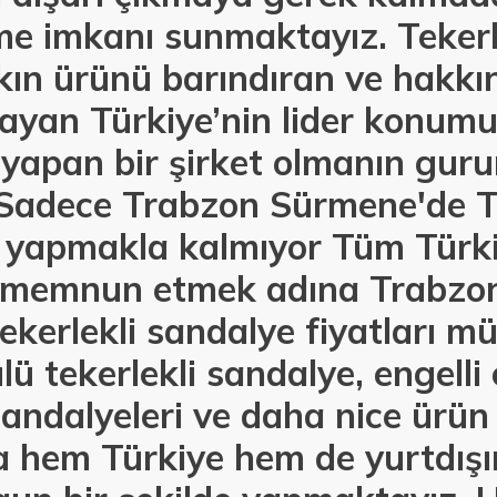
e imkanı sunmaktayız. Tekerle
kın ürünü barındıran ve hakkı
ayan Türkiye’nin lider konumu
 yapan bir şirket olmanın gur
Sadece Trabzon Sürmene'de Te
ı yapmakla kalmıyor Tüm Türk
i memnun etmek adına Trabzo
ekerlekli sandalye fiyatları mü
ü tekerlekli sandalye, engelli 
andalyeleri ve daha nice ürün 
la hem Türkiye hem de yurtdış