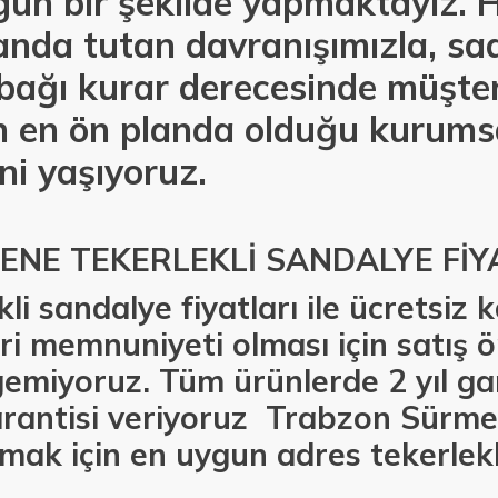
un bir şekilde yapmaktayız. Hı
anda tutan davranışımızla, sa
e bağı kurar derecesinde müşter
 en ön planda olduğu kurumsa
ni yaşıyoruz.
NE TEKERLEKLİ SANDALYE FİY
li sandalye fiyatları ile ücretsiz
i memnuniyeti olması için satış ö
emiyoruz. Tüm ürünlerde 2 yıl gar
arantisi veriyoruz Trabzon Sür
lmak için en uygun adres tekerlekl