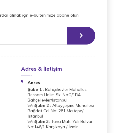
dar olmak için e-bültenimize abone olun!
Adres & İletişim
Adres
Şube 1 :
Bahçelievler Mahallesi
Ressam Halim Sk. No:2/1BA
Bahçelievler/İstanbul
\n\n
Şube 2 :
Altayçeşme Mahallesi
Bağdat Cd. No: 281 Maltepe/
İstanbul
\n\n
Şube 3:
Tuna Mah. Yalı Bulvarı
No:146/1 Karşıkaya / İzmir