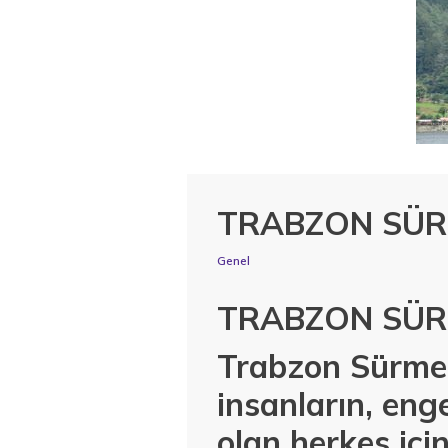
TRABZON SÜR
Genel
TRABZON SÜR
Trabzon Sürmen
insanların, enge
olan herkes içi