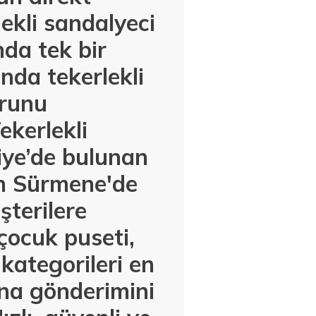
kli sandalyeci
nda tek bir
nda tekerlekli
urunu
kerlekli
iye’de bulunan
n Sürmene'de
şterilere
çocuk puseti,
kategorileri en
ına gönderimini