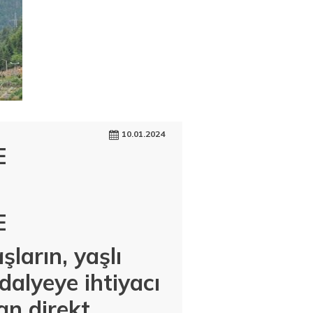
10.01.2024
E
E
ların, yaşlı
ndalyeye ihtiyacı
an direkt