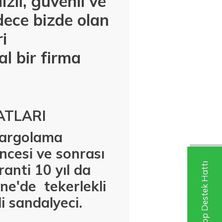
zlı, güvenli ve
dece bizde olan
i
l bir firma
ATLARI
 kargolama
ncesi ve sonrası
Whatsapp Destek Hattı
anti 10 yıl da
mene'de
tekerlekli
i sandalyeci.