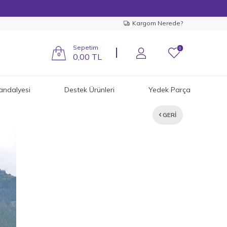
Kargom Nerede?
Sepetim
0
0
0,00
TL
andalyesi
Destek Ürünleri
Yedek Parça
GERI