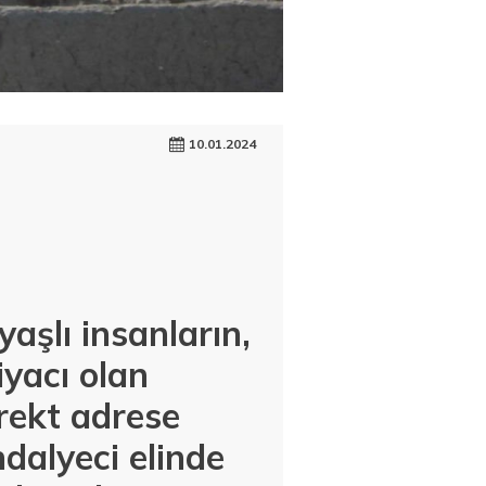
10.01.2024
aşlı insanların,
iyacı olan
rekt adrese
dalyeci elinde