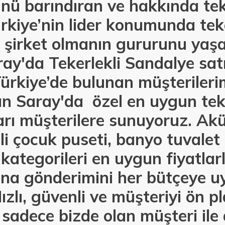
nü barındıran ve hakkında tek
kiye’nin lider konumunda teke
r şirket olmanın gururunu yaş
ay'da Tekerlekli Sandalye sat
ürkiye’de bulunan müşteriler
n Saray'da özel en uygun teke
arı müşterilere sunuyoruz. Akül
li çocuk puseti, banyo tuvalet
kategorileri en uygun fiyatla
na gönderimini her bütçeye uy
zlı, güvenli ve müşteriyi ön p
 sadece bizde olan müşteri ile 