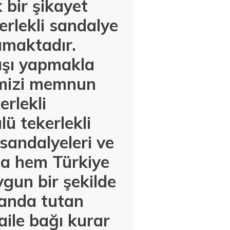
 bir şikayet
rlekli sandalye
amaktadır.
ışı yapmakla
imizi memnun
rlekli
ü tekerlekli
 sandalyeleri ve
rla hem Türkiye
gun bir şekilde
landa tutan
aile bağı kurar