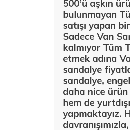
500’ü aşkın ürü
bulunmayan Tür
satışı yapan bi
Sadece Van Sar
kalmıyor Tüm T
etmek adına Va
sandalye fiyatl
sandalye, engel
daha nice ürün 
hem de yurtdışı
yapmaktayız. Hı
davranışımızla,