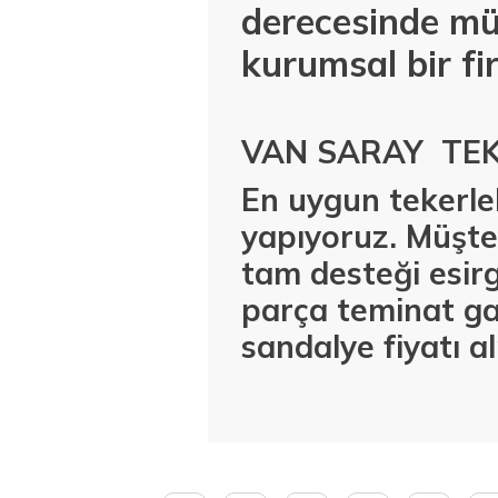
derecesinde mü
kurumsal bir fi
VAN SARAY TEK
En uygun tekerlek
yapıyoruz. Müşter
tam desteği esirg
parça teminat g
sandalye fiyatı a