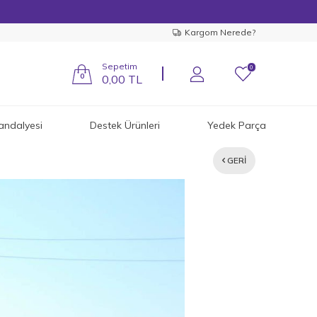
Kargom Nerede?
Sepetim
0
0
0,00
TL
andalyesi
Destek Ürünleri
Yedek Parça
GERI