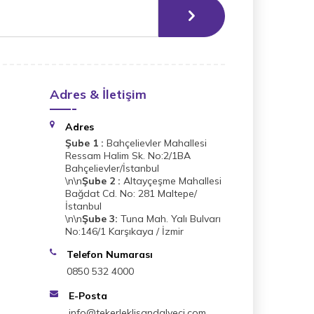
Adres & İletişim
Adres
Şube 1 :
Bahçelievler Mahallesi
Ressam Halim Sk. No:2/1BA
Bahçelievler/İstanbul
\n\n
Şube 2 :
Altayçeşme Mahallesi
Bağdat Cd. No: 281 Maltepe/
İstanbul
\n\n
Şube 3:
Tuna Mah. Yalı Bulvarı
No:146/1 Karşıkaya / İzmir
Telefon Numarası
0850 532 4000
E-Posta
info@tekerleklisandalyeci.com