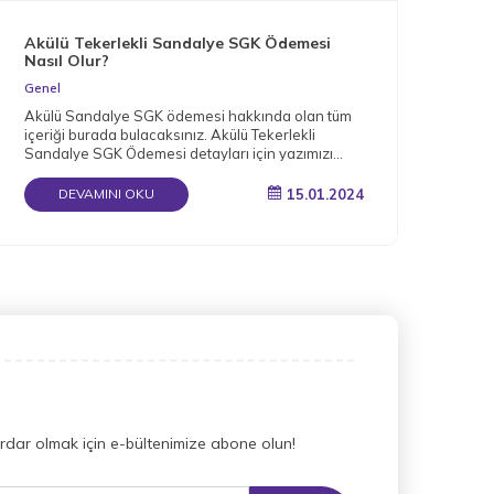
Akülü Tekerlekli Sandalye SGK Ödemesi
Nas
Nasıl Olur?
Gen
Genel
Müge
Akülü Sandalye SGK ödemesi hakkında olan tüm
arac
içeriği burada bulacaksınız. Akülü Tekerlekli
bağı
Sandalye SGK Ödemesi detayları için yazımızı
okuyun.
15.01.2024
DEVAMINI OKU
dar olmak için e-bültenimize abone olun!