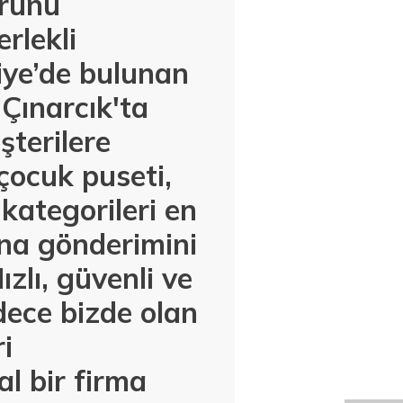
urunu
rlekli
iye’de bulunan
Çınarcık'ta
şterilere
çocuk puseti,
kategorileri en
ına gönderimini
zlı, güvenli ve
dece bizde olan
i
l bir firma