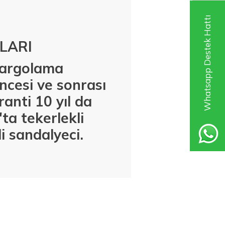
Whatsapp Destek Hattı
LARI
 kargolama
ncesi ve sonrası
anti 10 yıl da
k'ta
tekerlekli
i sandalyeci.