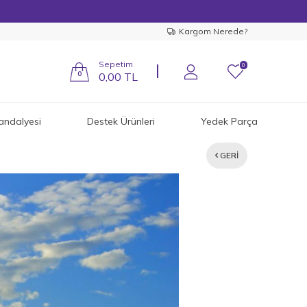
Kargom Nerede?
Sepetim
0
0
0,00
TL
andalyesi
Destek Ürünleri
Yedek Parça
GERI