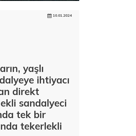
10.01.2024
rın, yaşlı
ndalyeye ihtiyacı
an direkt
kli sandalyeci
nda tek bir
nda tekerlekli