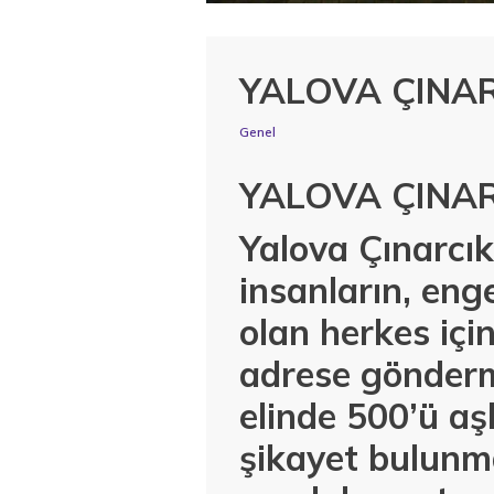
YALOVA ÇINAR
Genel
YALOVA ÇINAR
Yalova Çınarcık
insanların, enge
olan herkes içi
adrese gönderm
elinde 500’ü aş
şikayet bulunm