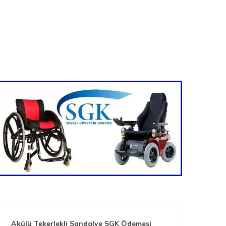
Akülü Tekerlekli Sandalye SGK Ödemesi
Nas