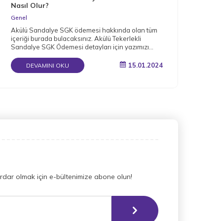
Nasıl Olur?
Gen
Genel
Müge
Akülü Sandalye SGK ödemesi hakkında olan tüm
arac
içeriği burada bulacaksınız. Akülü Tekerlekli
bağı
Sandalye SGK Ödemesi detayları için yazımızı
okuyun.
15.01.2024
DEVAMINI OKU
dar olmak için e-bültenimize abone olun!