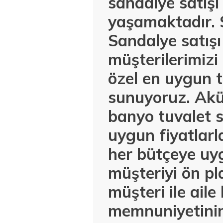
sandalye satışı
yaşamaktadır. S
Sandalye satış
müşterilerimiz
özel en uygun t
sunuyoruz. Akül
banyo tuvalet s
uygun fiyatlar
her bütçeye uyg
müşteriyi ön pl
müşteri ile ail
memnuniyetinin