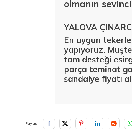
olmanın sevinci
YALOVA ÇINARC
En uygun tekerlek
yapıyoruz. Müşter
tam desteği esirg
parça teminat ga
sandalye fiyatı a
Paylaş :