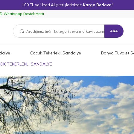
100 TL ve Üzeri Alışverişlerinizde
Kargo Bedava!
Whatsapp Destek Hattı
ARA
dalye
Çocuk Tekerlekli Sandalye
Banyo Tuvalet S
CIK TEKERLEKLİ SANDALYE