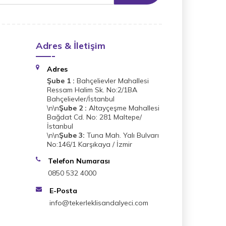
Adres & İletişim
Adres
Şube 1 :
Bahçelievler Mahallesi
Ressam Halim Sk. No:2/1BA
Bahçelievler/İstanbul
\n\n
Şube 2 :
Altayçeşme Mahallesi
Bağdat Cd. No: 281 Maltepe/
İstanbul
\n\n
Şube 3:
Tuna Mah. Yalı Bulvarı
No:146/1 Karşıkaya / İzmir
Telefon Numarası
0850 532 4000
E-Posta
info@tekerleklisandalyeci.com