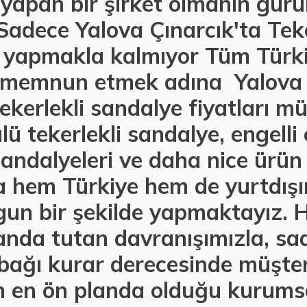
 yapan bir şirket olmanın gur
adece Yalova Çınarcık'ta Teke
ı yapmakla kalmıyor Tüm Türk
i memnun etmek adına Yalova 
ekerlekli sandalye fiyatları mü
ü tekerlekli sandalye, engelli 
andalyeleri ve daha nice ürün 
la hem Türkiye hem de yurtdış
un bir şekilde yapmaktayız. Hı
anda tutan davranışımızla, sa
e bağı kurar derecesinde müşter
 en ön planda olduğu kurumsa