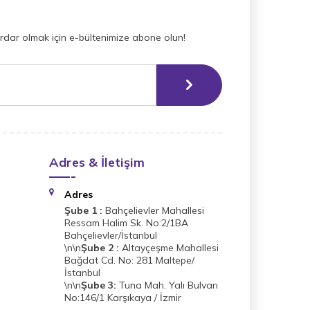
dar olmak için e-bültenimize abone olun!
Adres & İletişim
Adres
Şube 1 :
Bahçelievler Mahallesi
Ressam Halim Sk. No:2/1BA
Bahçelievler/İstanbul
\n\n
Şube 2 :
Altayçeşme Mahallesi
Bağdat Cd. No: 281 Maltepe/
İstanbul
\n\n
Şube 3:
Tuna Mah. Yalı Bulvarı
No:146/1 Karşıkaya / İzmir