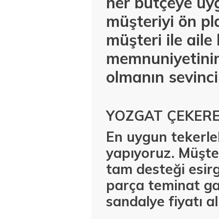
her bütçeye uyg
müşteriyi ön pl
müşteri ile ail
memnuniyetinin
olmanın sevinci
YOZGAT ÇEKERE
En uygun tekerlek
yapıyoruz. Müşter
tam desteği esirg
parça teminat ga
sandalye fiyatı a