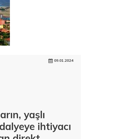
09.01.2024
rın, yaşlı
ndalyeye ihtiyacı
an direkt