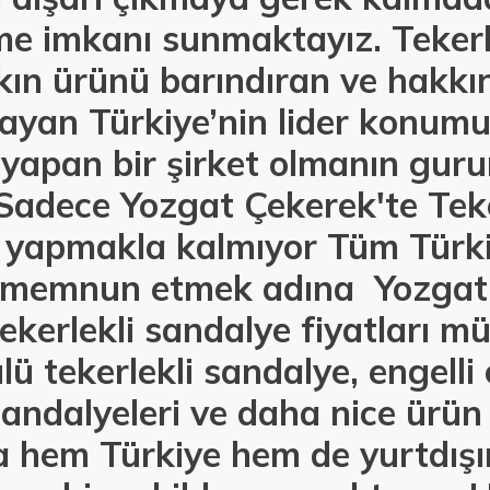
e imkanı sunmaktayız. Tekerle
kın ürünü barındıran ve hakkı
ayan Türkiye’nin lider konumu
 yapan bir şirket olmanın gur
Sadece Yozgat Çekerek'te Teke
ı yapmakla kalmıyor Tüm Türk
i memnun etmek adına Yozgat
ekerlekli sandalye fiyatları mü
ü tekerlekli sandalye, engelli 
andalyeleri ve daha nice ürün 
la hem Türkiye hem de yurtdış