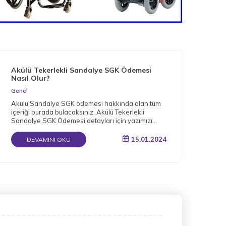
Akülü Tekerlekli Sandalye SGK Ödemesi
Nas
Nasıl Olur?
Gen
Genel
Müge
Akülü Sandalye SGK ödemesi hakkında olan tüm
arac
içeriği burada bulacaksınız. Akülü Tekerlekli
bağı
Sandalye SGK Ödemesi detayları için yazımızı
okuyun.
15.01.2024
DEVAMINI OKU