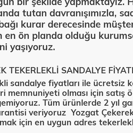
un bir şekilde yapmaktayız. Hı
anda tutan davranışımızla, sa
e bağı kurar derecesinde müşter
 en ön planda olduğu kurumsa
ni yaşıyoruz.
K TEKERLEKLİ SANDALYE FİYAT
li sandalye fiyatları ile ücretsiz
i memnuniyeti olması için satış ö
emiyoruz. Tüm ürünlerde 2 yıl gar
rantisi veriyoruz Yozgat Çekere
lmak için en uygun adres tekerlekl