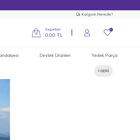
Kargom Nerede?
Sepetim
0
0
0,00
TL
andalyesi
Destek Ürünleri
Yedek Parça
GERI