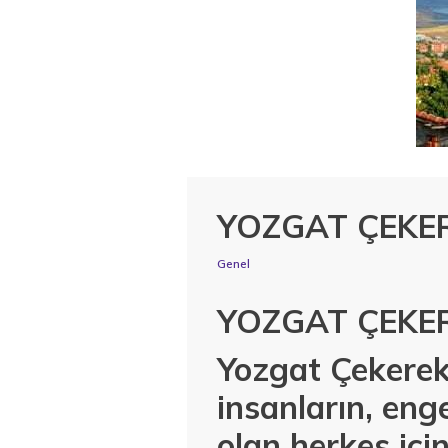
YOZGAT ÇEKER
Genel
YOZGAT ÇEKER
Yozgat Çekerek'
insanların, enge
olan herkes içi