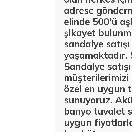
adrese gönderm
elinde 500’ü aş
şikayet bulunm
sandalye satışı
yaşamaktadır. 
Sandalye satış
müşterilerimiz
özel en uygun t
sunuyoruz. Akül
banyo tuvalet s
uygun fiyatlar