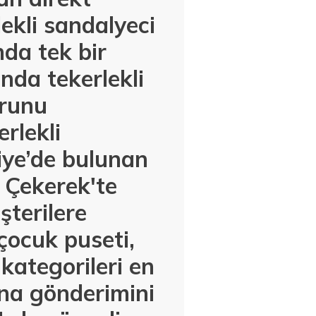
kli sandalyeci
nda tek bir
nda tekerlekli
urunu
rlekli
iye’de bulunan
 Çekerek'te
şterilere
çocuk puseti,
kategorileri en
ına gönderimini