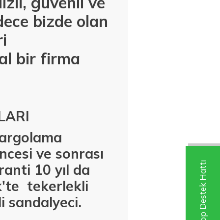
zlı, güvenli ve
dece bizde olan
i
l bir firma
LARI
 kargolama
ncesi ve sonrası
Whatsapp Destek Hattı
anti 10 yıl da
k'te
tekerlekli
i sandalyeci.