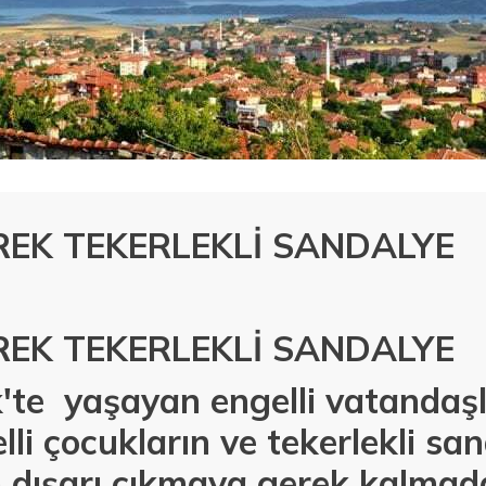
EK TEKERLEKLİ SANDALYE
EK TEKERLEKLİ SANDALYE
te yaşayan engelli vatandaşla
lli çocukların ve tekerlekli sa
n dışarı çıkmaya gerek kalmad