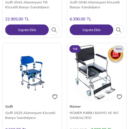
Golfi G541 Alüminyum Tilt
Golfi G540 Alüminyum Klozetli
Klozetli Banyo Sandalyesi
Banyo Sandalyesi
22.905,00
TL
6.390,00
TL
Sepete Ekle
Sepete Ekle
%
8
Yeni
Golfi
Römer
Golfi G525 Alüminyum Klozetli
RÖMER R489U BANYO VE WC
Banyo Sandalyesi
SANDALYESİ