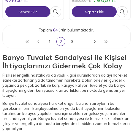
6.210,00
TL
7.900,00
TL
8.600,00
TL
Sepete Ekle
Sepete Ekle
Toplam
64
ürün bulunmaktadır.
1
2
3
…
Banyo Tuvalet Sandalyesi ile Kişisel
İhtiyaçlarınızı Gidermek Çok Kolay
Fiziksel engelli, hastalık ya da yaşlılık gibi durumlardan dolayı hareket
etmekte zorlanan ya da tamamen hareketsiz olan bireyler, gündelik
yaşamda pek çok zorluk ile karşı karşıya kalıyor. Tuvalet ya da banyo
ihtiyaçlarını giderirken yaşadıkları zorluklar, bu noktada geniş bir yer
tutuyor.
Banyo tuvalet sandalyesi hareket engeli bulunan bireylerin bu
gereksinimlerini karşılayabilmeleri ya da bu ihtiyaçlarının bakıcılar
tarafından kolayca yapılabilmesi için üretilen engelsiz yaşam ürünleri
arasında yer alıyor. Banyo tuvalet sandalyesi ile temizlik lüks olmaktan
W
h
a
t
a
p
p
D
e
s
t
e
H
a
t
t
çıkıyor ve engelli ya da hasta bireyler de diledikleri zaman temizliklerini
yapabiliyor.