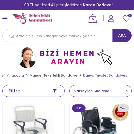
100 TL ve Üzeri Alışverişlerinizde
Kargo Bedava!
0
0
ARA
Anasayfa
Manuel Tekerlekli Sandalye
Banyo Tuvalet Sandalyesi
Filtre
%
11
Yeni