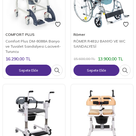
COMFORT PLUS
Römer
Comfort Plus DM-8088A Banyo
RÖMER R481U BANYO VE WC
ve Tuvalet Sandalyesi Lacivert-
SANDALYESİ
Turuncu
16.290,00
TL
13.900,00
TL
15.600,00
TL
Sepete Ekle
Sepete Ekle