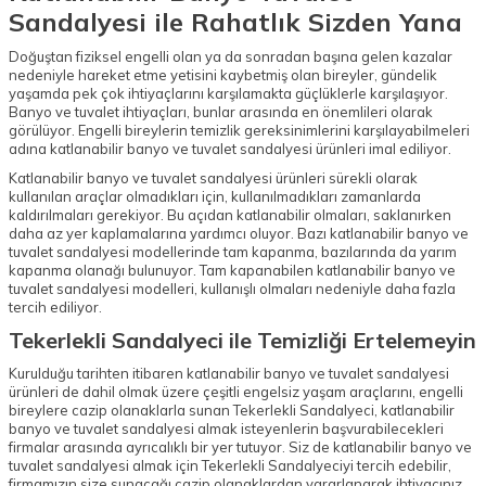
Sandalyesi ile Rahatlık Sizden Yana
Doğuştan fiziksel engelli olan ya da sonradan başına gelen kazalar
nedeniyle hareket etme yetisini kaybetmiş olan bireyler, gündelik
yaşamda pek çok ihtiyaçlarını karşılamakta güçlüklerle karşılaşıyor.
Banyo ve tuvalet ihtiyaçları, bunlar arasında en önemlileri olarak
görülüyor. Engelli bireylerin temizlik gereksinimlerini karşılayabilmeleri
adına katlanabilir banyo ve tuvalet sandalyesi ürünleri imal ediliyor.
Katlanabilir banyo ve tuvalet sandalyesi ürünleri sürekli olarak
kullanılan araçlar olmadıkları için, kullanılmadıkları zamanlarda
kaldırılmaları gerekiyor. Bu açıdan katlanabilir olmaları, saklanırken
daha az yer kaplamalarına yardımcı oluyor. Bazı katlanabilir banyo ve
tuvalet sandalyesi modellerinde tam kapanma, bazılarında da yarım
kapanma olanağı bulunuyor. Tam kapanabilen katlanabilir banyo ve
tuvalet sandalyesi modelleri, kullanışlı olmaları nedeniyle daha fazla
tercih ediliyor.
Tekerlekli Sandalyeci ile Temizliği Ertelemeyin
Kurulduğu tarihten itibaren katlanabilir banyo ve tuvalet sandalyesi
ürünleri de dahil olmak üzere çeşitli engelsiz yaşam araçlarını, engelli
bireylere cazip olanaklarla sunan Tekerlekli Sandalyeci, katlanabilir
banyo ve tuvalet sandalyesi almak isteyenlerin başvurabilecekleri
firmalar arasında ayrıcalıklı bir yer tutuyor. Siz de katlanabilir banyo ve
tuvalet sandalyesi almak için Tekerlekli Sandalyeciyi tercih edebilir,
firmamızın size sunacağı cazip olanaklardan yararlanarak ihtiyacınız