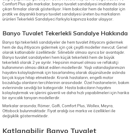
Comfort Plus gibi markalar, banyo tuvalet sandalyesi imalatında öne
çıkan firmalar olarak gösteriliyor. Hem bakıcılar hem de hastalar için
pratik ve dayanıklı banyo tuvalet sandalyesi üreten bu markaların
ürünleri Tekerlekli Sandalyeci farkıyla kapınıza kadar ulaşıyor.
Banyo Tuvalet Tekerlekli Sandalye Hakkında
Banyo tipi tekerlekli sandalyeler de hem tuvalet ihtiyacını gidermek
hem de duş ihtiyacını gidermek için çok çeşitli modeller mevcut. Genel
olarak katlanabilir özelliktedir. Silinebilir olması ayrıca bir avantajdır.
Banyo tuvalet sandalyeleri hem küçük tekerlekli hem de büyük
tekerlekli olarak 2 ye ayrılır. Hepsinin manuel olması ve refakatçi
kullanımının olması dikkat edilen modellerdir. Yaşlı vatandaşlarımızın
hayatını kolaylaştırmak için tasarlanılmış olarak düşünülsede aslında
birçok kişiye hitap etmektedir. Kronik hastaların, engelli motor
bozukluğu olanların tercihlerinin arasındadır. Özel hastanelerin, bakım
evlerininde sevdiği bir kategoridir. Hasta bakıcıların hayatını
kolaylaştırmak ve işlerini güvenli ve daha hızlı yapabilmeleri için harika
bir ayrıcalık tanıyan modellerdir.
Markalar arasında; Römer, Golfi, Comfort Plus, Wollex, Meyra,
Ottobock bulunmaktadır. Fiyat aralığı ise marka ve özellikleri ile
değişiklik göstermektedir.
Katlanabilir Banyo Tuvalet