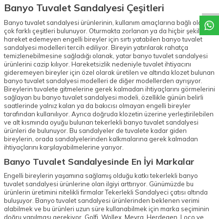
Banyo Tuvalet Sandalyesi Çeşitleri
Banyo tuvalet sandalyesi ürünlerinin, kullanım amaçlarına bağlı olarak
çok farklı çeşitleri bulunuyor. Oturmakta zorlanan ya da hiçbir şekilde
hareket edemeyen engelli bireyler için sırtı yatabilen banyo tuvalet
sandalyesi modelleri tercih ediliyor. Bireyin yatırılarak rahatça
temizlenebilmesine sağladığı olanak, yatar banyo tuvalet sandalyesi
ürünlerini cazip kılıyor. Hareketsizlik nedeniyle tuvalet ihtiyacını
gideremeyen bireyler için özel olarak üretilen ve altında klozet bulunan
banyo tuvalet sandalyesi modelleri de diğer modellerden ayrışıyor.
Bireylerin tuvalete gitmelerine gerek kalmadan ihtiyaçlarını görmelerini
sağlayan bu banyo tuvalet sandalyesi modeli, özellikle günün belirli
saatlerinde yalnız kalan ya da bakıcısı olmayan engelli bireyler
tarafından kullanılıyor. Ayrıca doğruda klozetin üzerine yerleştirilebilen
ve alt kısmında oyuğu bulunan tekerlekli banyo tuvalet sandalyesi
ürünleri de bulunuyor. Bu sandalyeler de tuvalete kadar giden
bireylerin, orada sandalyelerinden kalkmalarına gerek kalmadan
ihtiyaçlarını karşılayabilmelerine yarıyor.
Banyo Tuvalet Sandalyesinde En İyi Markalar
Engelli bireylerin yaşamına sağlamış olduğu katkı tekerlekli banyo
tuvalet sandalyesi ürünlerine olan ilgiyi arttırıyor. Günümüzde bu
ürünlerin üretimini nitelikli firmalar Tekerlekli Sandalyeci çatısı altında
buluşuyor. Banyo tuvalet sandalyesi ürünlerinden beklenen verimi
alabilmek ve bu ürünleri uzun süre kullanabilmek için marka seçiminin
doğru yapılması gerekiyor. Golfi, Wollex, Meyra, Herdegen, Loco ve