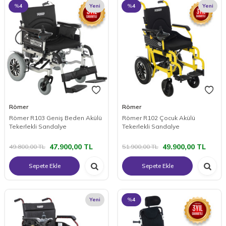
%
4
Yeni
%
4
Yeni
Römer
Römer
Römer R103 Geniş Beden Akülü
Römer R102 Çocuk Akülü
Tekerlekli Sandalye
Tekerlekli Sandalye
47.900,00
TL
49.900,00
TL
49.800,00
TL
51.900,00
TL
Sepete Ekle
Sepete Ekle
Yeni
%
4