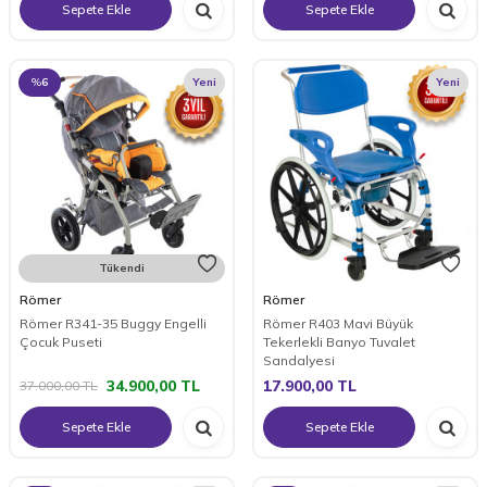
Sepete Ekle
Sepete Ekle
%
6
Yeni
Yeni
Tükendi
Römer
Römer
Römer R341-35 Buggy Engelli
Römer R403 Mavi Büyük
Çocuk Puseti
Tekerlekli Banyo Tuvalet
Sandalyesi
34.900,00
TL
17.900,00
TL
37.000,00
TL
Sepete Ekle
Sepete Ekle