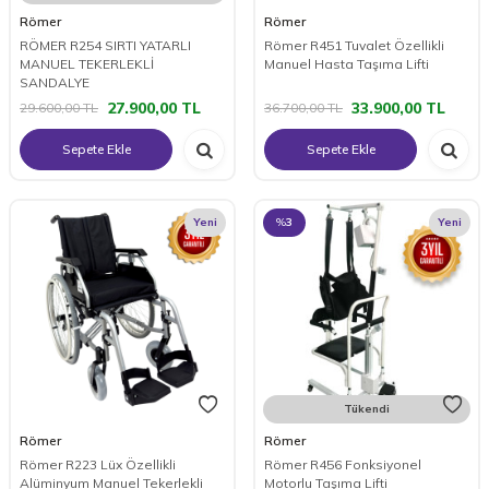
Römer
Römer
RÖMER R254 SIRTI YATARLI
Römer R451 Tuvalet Özellikli
MANUEL TEKERLEKLİ
Manuel Hasta Taşıma Lifti
SANDALYE
27.900,00
TL
33.900,00
TL
29.600,00
TL
36.700,00
TL
Sepete Ekle
Sepete Ekle
Yeni
%
3
Yeni
Tükendi
Römer
Römer
Römer R223 Lüx Özellikli
Römer R456 Fonksiyonel
Alüminyum Manuel Tekerlekli
Motorlu Taşıma Lifti