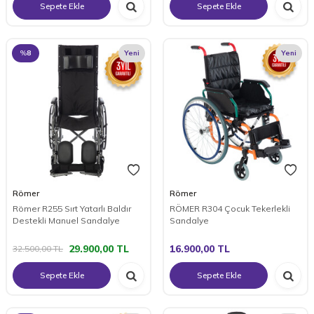
Sepete Ekle
Sepete Ekle
%
8
Yeni
Yeni
Römer
Römer
Römer R255 Sırt Yatarlı Baldır
RÖMER R304 Çocuk Tekerlekli
Destekli Manuel Sandalye
Sandalye
29.900,00
TL
16.900,00
TL
32.500,00
TL
Sepete Ekle
Sepete Ekle