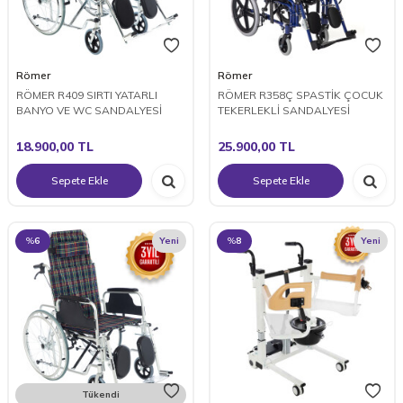
Römer
Römer
RÖMER R409 SIRTI YATARLI
RÖMER R358Ç SPASTİK ÇOCUK
BANYO VE WC SANDALYESİ
TEKERLEKLİ SANDALYESİ
18.900,00
TL
25.900,00
TL
Sepete Ekle
Sepete Ekle
%
6
Yeni
%
8
Yeni
Tükendi