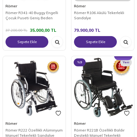
Römer
Römer
Römer R341-40 Buggy Engelli
Römer R106 Akülü Tekerlekli
Çocuk Puseti Geniş Beden
Sandalye
35.000,00
TL
79.900,00
TL
37.200,00
TL
Sepete Ekle
Sepete Ekle
%
9
Yeni
Römer
Römer
Römer R222 Özellikli Alüminyum
Römer R221B Özellikli Baldır
Manuel Tekerlekli Sandalye
Destekli Manuel Tekerlekli