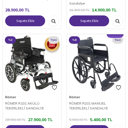
Sandalye
28.900,00
TL
14.900,00
TL
16.400,00
TL
Sepete Ekle
Sepete Ekle
%
3
Yeni
%
8
Yeni
Römer
Römer
RÖMER R101 AKÜLÜ
RÖMER R201 MANUEL
TEKERLEKLİ SANDALYE
TEKERLEKLİ SANDALYE
27.900,00
TL
5.400,00
TL
28.900,00
TL
5.900,00
TL