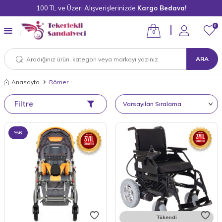
100 TL ve Üzeri Alışverişlerinizde
Kargo Bedava!
0
0
ARA
Anasayfa
Römer
Filtre
%
6
Tükendi