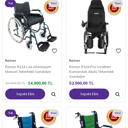
%
4
Yeni
Yeni
Römer
Römer
Römer R213 Lüx Alüminyum
Römer R104 Pro Uzaktan
Manuel Tekerlekli Sandalye
Kumandalı Akülü Tekerlekli
Sandalye
14.900,00
TL
52.900,00
TL
15.600,00
TL
Sepete Ekle
Sepete Ekle
%
8
Yeni
Yeni