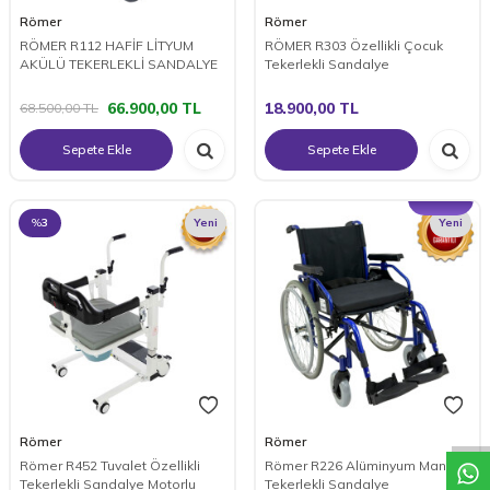
Römer
Römer
RÖMER R112 HAFİF LİTYUM
RÖMER R303 Özellikli Çocuk
AKÜLÜ TEKERLEKLİ SANDALYE
Tekerlekli Sandalye
66.900,00
TL
18.900,00
TL
68.500,00
TL
Sepete Ekle
Sepete Ekle
%
3
Yeni
Yeni
W
h
a
t
a
p
p
D
e
s
t
e
H
a
t
t
Römer
Römer
Römer R452 Tuvalet Özellikli
Römer R226 Alüminyum Manuel
Tekerlekli Sandalye Motorlu
Tekerlekli Sandalye