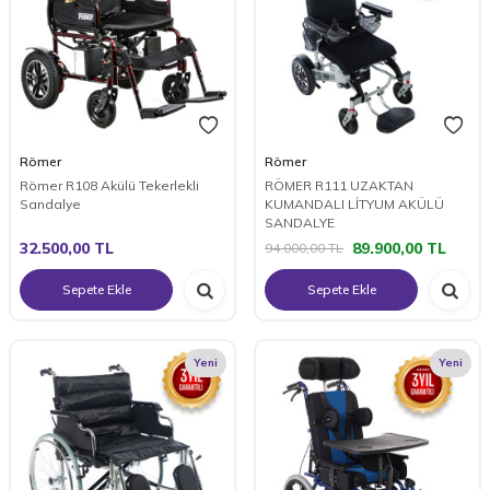
Römer
Römer
Römer R108 Akülü Tekerlekli
RÖMER R111 UZAKTAN
Sandalye
KUMANDALI LİTYUM AKÜLÜ
SANDALYE
32.500,00
TL
89.900,00
TL
94.000,00
TL
Sepete Ekle
Sepete Ekle
Yeni
Yeni