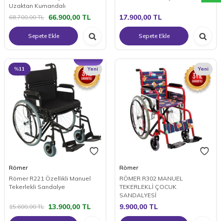
Uzaktan Kumandalı
66.900,00
TL
17.900,00
TL
68.700,00
TL
Sepete Ekle
Sepete Ekle
%
11
Yeni
Yeni
Römer
Römer
Römer R221 Özellikli Manuel
RÖMER R302 MANUEL
Tekerlekli Sandalye
TEKERLEKLİ ÇOCUK
SANDALYESİ
13.900,00
TL
9.900,00
TL
15.600,00
TL