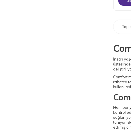
S
Top
Com
İnsan yaşa
üstesinden
geliştiriliy
Comfort ma
rahatça t
kullanılab
Comf
Hem banyo 
kontrol ed
sağlanıyo
tanıyor. 
edilmiş ol