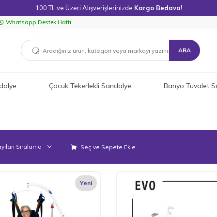
100 TL ve Üzeri Alışverişlerinizde
Kargo Bedava!
Whatsapp Destek Hattı
ARA
dalye
Çocuk Tekerlekli Sandalye
Banyo Tuvalet S
Seç ve Sepete Ekle
Yeni