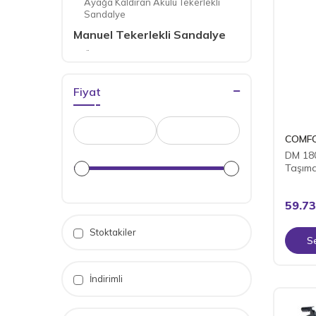
Ayağa Kaldıran Akülü Tekerlekli
Sandalye
Manuel Tekerlekli Sandalye
Özellikli Manuel Sandalye
Banyo Tuvalet Sandalyesi
Fiyat
Tüm Manuel Ürünler
COMF
DM 18
Taşıma 
59.73
Stoktakiler
S
İndirimli