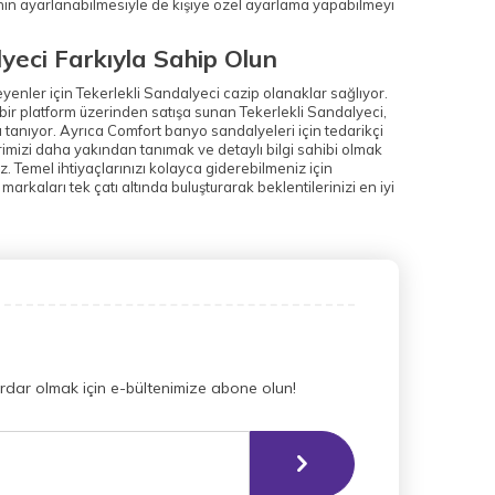
inin ayarlanabilmesiyle de kişiye özel ayarlama yapabilmeyi
yeci Farkıyla Sahip Olun
enler için Tekerlekli Sandalyeci cazip olanaklar sağlıyor.
 bir platform üzerinden satışa sunan Tekerlekli Sandalyeci,
ı tanıyor. Ayrıca Comfort banyo sandalyeleri için tedarikçi
lerimizi daha yakından tanımak ve detaylı bilgi sahibi olmak
. Temel ihtiyaçlarınızı kolayca giderebilmeniz için
 markaları tek çatı altında buluşturarak beklentilerinizi en iyi
dar olmak için e-bültenimize abone olun!