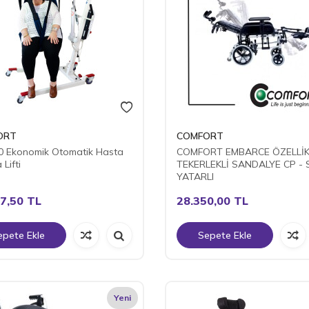
ORT
COMFORT
0 Ekonomik Otomatik Hasta
COMFORT EMBARCE ÖZELLİK
Lifti
TEKERLEKLİ SANDALYE CP - S
YATARLI
7,50
TL
28.350,00
TL
epete Ekle
Sepete Ekle
Yeni