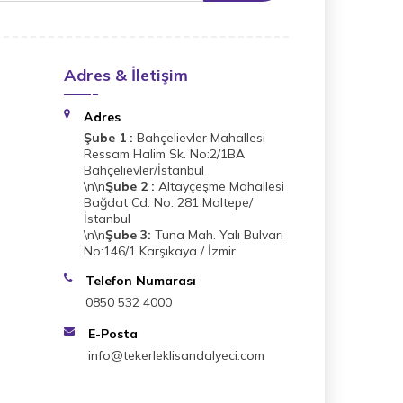
Adres & İletişim
Adres
Şube 1 :
Bahçelievler Mahallesi
Ressam Halim Sk. No:2/1BA
Bahçelievler/İstanbul
\n\n
Şube 2 :
Altayçeşme Mahallesi
Bağdat Cd. No: 281 Maltepe/
İstanbul
\n\n
Şube 3:
Tuna Mah. Yalı Bulvarı
No:146/1 Karşıkaya / İzmir
Telefon Numarası
0850 532 4000
E-Posta
info@tekerleklisandalyeci.com