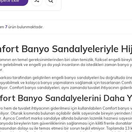
epete Ekle
lam
7
ürün bulunmaktadır.
fort Banyo Sandalyeleriyle H
mının en temel gereksinimlerinden biri olan temizlik, fiziksel engelli bireyle
 gelebilmek ve engelli ya da yaşlı insanların da istedikleri zaman banyo ya
or.
rkası tarafından geliştirilen engelli banyo sandalyeleri bu doğrultuda önem
aşıyabilmek ve kolayca banyo yapmalarını sağlamak için tasarlanan Comfor
iliyor. Comfort banyo sandalyeleri, aynı zamanda tuvalet ihtiyacının gideri
ort Banyo Sandalyelerini Daha Y
hem de tuvalet ihtiyacının giderilmesi için kullanılabilen Comfort banyo v
iliyor. Oturak kısmında bulunan açılabilir delik sayesinde bireyin yerinde
r. Ayrıca Comfort marka sandalye altında bulunan lazımlık haznesi sayesin
Banyoda bireylerin tam güvenliklerinin sağlanması için kilitli frenle don
masından dolayı su ile temas etmesi bir sorun teşkil etmiyor. Toplamda 13