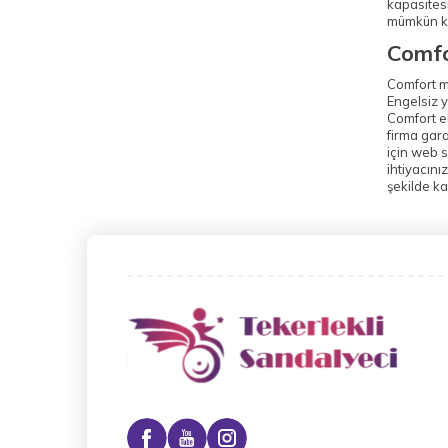
kapasites
mümkün kı
Comfo
Comfort ma
Engelsiz y
Comfort en
firma gara
için web s
ihtiyacını
şekilde ka