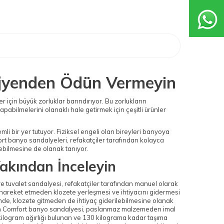
ijyenden Ödün Vermeyin
r için büyük zorluklar barındırıyor. Bu zorlukların
pabilmelerini olanaklı hale getirmek için çeşitli ürünler
li bir yer tutuyor. Fiziksel engeli olan bireyleri banyoya
t banyo sandalyeleri, refakatçiler tarafından kolayca
lebilmesine de olanak tanıyor.
akından İnceleyin
e tuvalet sandalyesi, refakatçiler tarafından manuel olarak
n hareket etmeden klozete yerleşmesi ve ihtiyacını gidermesi
de, klozete gitmeden de ihtiyaç giderilebilmesine olanak
atılan Comfort banyo sandalyesi, paslanmaz malzemeden imal
 kilogram ağırlığı bulunan ve 130 kilograma kadar taşıma