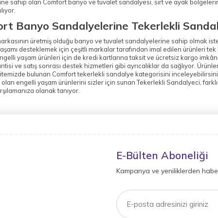
ine sahip olan Comfort banyo ve tuvalet sandalyesi, sırt ve ayak bölgeler
lıyor.
rt Banyo Sandalyelerine Tekerlekli Sandal
rkasının üretmiş olduğu banyo ve tuvalet sandalyelerine sahip olmak istey
aşamı desteklemek için çeşitli markalar tarafından imal edilen ürünleri tek
gelli yaşam ürünleri için de kredi kartlarına taksit ve ücretsiz kargo imkân
ntisi ve satış sonrası destek hizmetleri gibi ayrıcalıklar da sağlıyor. Ürün
itemizde bulunan Comfort tekerlekli sandalye kategorisini inceleyebilirsiniz
z olan engelli yaşam ürünlerini sizler için sunan Tekerlekli Sandalyeci, farklı
rşılamanıza olanak tanıyor.
E-Bülten Aboneliği
Kampanya ve yeniliklerden haber