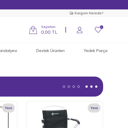
Kargom Nerede?
Sepetim
0
0
0,00
TL
andalyesi
Destek Ürünleri
Yedek Parça
Yeni
Yeni