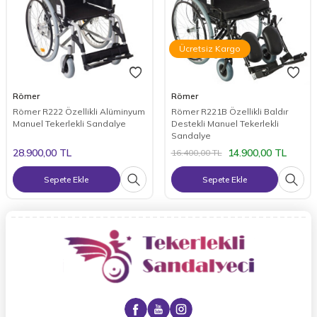
Ücretsiz Kargo
Römer
Römer
Römer R222 Özellikli Alüminyum
Römer R221B Özellikli Baldır
Manuel Tekerlekli Sandalye
Destekli Manuel Tekerlekli
Sandalye
28.900,00
TL
14.900,00
TL
16.400,00
TL
Sepete Ekle
Sepete Ekle