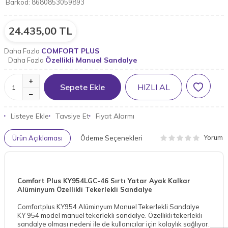
Barkod:
8680853059893
24.435,00
TL
COMFORT PLUS
Daha Fazla
Özellikli Manuel Sandalye
Daha Fazla
Sepete Ekle
HIZLI AL
Listeye Ekle
Tavsiye Et
Fiyat Alarmı
Yorum
Ürün Açıklaması
Ödeme Seçenekleri
Comfort Plus KY954LGC-46 Sırtı Yatar Ayak Kalkar
Alüminyum Özellikli Tekerlekli Sandalye
W
h
a
t
a
p
p
D
e
s
t
e
H
a
t
t
Comfortplus KY954 Alüminyum Manuel Tekerlekli Sandalye
KY 954 model manuel tekerlekli sandalye. Özellikli tekerlekli
sandalye olması nedeni ile de kullanıcılar için kolaylık sağlıyor.