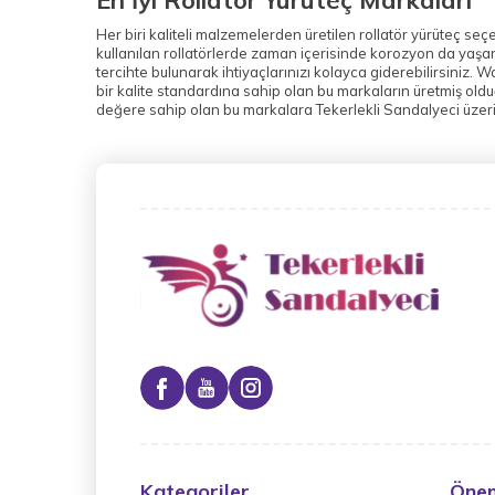
En İyi Rollatör Yürüteç Markaları
Her biri kaliteli malzemelerden üretilen rollatör yürüteç s
kullanılan rollatörlerde zaman içerisinde korozyon da yaşanm
tercihte bulunarak ihtiyaçlarınızı kolayca giderebilirsiniz. W
bir kalite standardına sahip olan bu markaların üretmiş olduğu
değere sahip olan bu markalara Tekerlekli Sandalyeci üzeri
Kategoriler
Önem