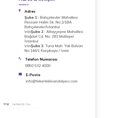
Adres
Şube 1 :
Bahçelievler Mahallesi
Ressam Halim Sk. No:2/1BA
Bahçelievler/İstanbul
\n\n
Şube 2 :
Altayçeşme Mahallesi
Bağdat Cd. No: 281 Maltepe/
İstanbul
\n\n
Şube 3:
Tuna Mah. Yalı Bulvarı
No:146/1 Karşıkaya / İzmir
Telefon Numarası
0850 532 4000
E-Posta
info@tekerleklisandalyeci.com