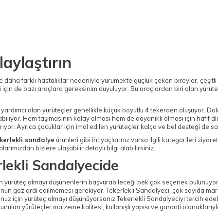
laylaştırın
 ve daha farklı hastalıklar nedeniyle yürümekte güçlük çeken bireyler, çeşitl
 için de bazı araçlara gereksinim duyuluyor. Bu araçlardan biri olan yürü
yardımcı olan yürüteçler genellikle küçük boyutlu 4 tekerden oluşuyor. Do
abiliyor. Hem taşımasının kolay olması hem de dayanıklı olması için hafif a
or. Ayrıca çocuklar için imal edilen yürüteçler kalça ve bel desteği de sa
kerlekli sandalye
ürünleri gibi ihtiyaçlarınız varsa ilgili kategorileri ziyar
larımızdan bizlere ulaşabilir detaylı bilgi alabilirsiniz.
rlekli Sandalyecide
in yürüteç almayı düşünenlerin başvurabileceği pek çok seçenek bulunuyor
un göz ardı edilmemesi gerekiyor. Tekerlekli Sandalyeci, çok sayıda mark
nuz için yürüteç almayı düşünüyorsanız Tekerlekli Sandalyeciyi tercih edeb
unulan yürüteçler malzeme kalitesi, kullanışlı yapısı ve garanti olanaklarıyl