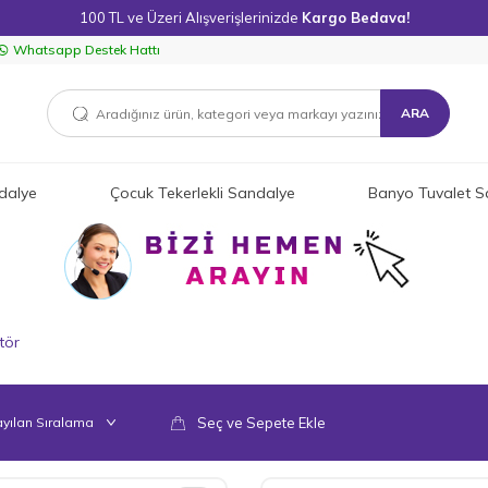
100 TL ve Üzeri Alışverişlerinizde
Kargo Bedava!
Whatsapp Destek Hattı
ARA
dalye
Çocuk Tekerlekli Sandalye
Banyo Tuvalet S
tör
Seç ve Sepete Ekle