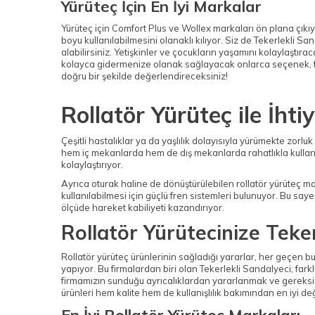
Yürüteç İçin En İyi Markalar
Yürüteç için Comfort Plus ve Wollex markaları ön plana çık
boyu kullanılabilmesini olanaklı kılıyor. Siz de Tekerlekli S
alabilirsiniz. Yetişkinler ve çocukların yaşamını kolaylaştı
kolayca gidermenize olanak sağlayacak onlarca seçenek, tek 
doğru bir şekilde değerlendireceksiniz!
Rollatör Yürüteç ile İhti
Çeşitli hastalıklar ya da yaşlılık dolayısıyla yürümekte zorlu
hem iç mekanlarda hem de dış mekanlarda rahatlıkla kullanıl
kolaylaştırıyor.
Ayrıca oturak haline de dönüştürülebilen rollatör yürüteç mod
kullanılabilmesi için güçlü fren sistemleri bulunuyor. Bu say
ölçüde hareket kabiliyeti kazandırıyor.
Rollatör Yürütecinize Teker
Rollatör yürüteç ürünlerinin sağladığı yararlar, her geçen bu
yapıyor. Bu firmalardan biri olan Tekerlekli Sandalyeci, fark
firmamızın sunduğu ayrıcalıklardan yararlanmak ve gereksini
ürünleri hem kalite hem de kullanışlılık bakımından en iyi de