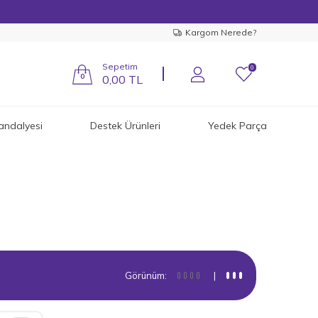
Kargom Nerede?
Sepetim
0
0
0,00
TL
andalyesi
Destek Ürünleri
Yedek Parça
Görünüm:
|