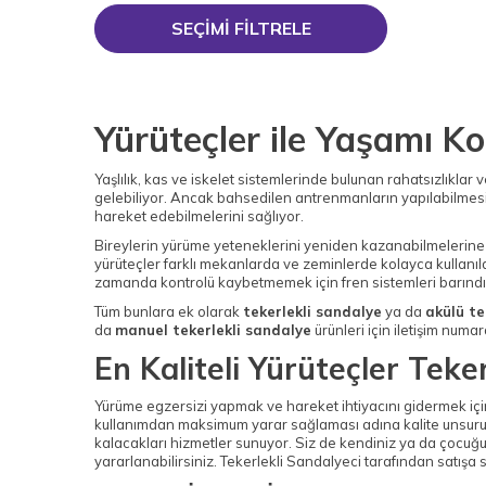
SEÇIMI FILTRELE
Yürüteçler ile Yaşamı Ko
Yaşlılık, kas ve iskelet sistemlerinde bulunan rahatsızlıklar
gelebiliyor. Ancak bahsedilen antrenmanların yapılabilmesi
hareket edebilmelerini sağlıyor.
Bireylerin yürüme yeteneklerini yeniden kazanabilmelerine 
yürüteçler farklı mekanlarda ve zeminlerde kolayca kullanıl
zamanda kontrolü kaybetmemek için fren sistemleri barındırıy
Tüm bunlara ek olarak
tekerlekli sandalye
ya da
akülü te
da
manuel tekerlekli sandalye
ürünleri için iletişim numara
En Kaliteli Yürüteçler Teke
Yürüme egzersizi yapmak ve hareket ihtiyacını gidermek iç
kullanımdan maksimum yarar sağlaması adına kalite unsurun
kalacakları hizmetler sunuyor. Siz de kendiniz ya da çocuğu
yararlanabilirsiniz. Tekerlekli Sandalyeci tarafından satışa s