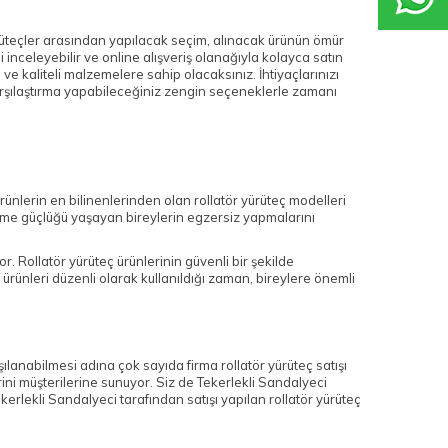
ürüteçler arasından yapılacak seçim, alınacak ürünün ömür
 inceleyebilir ve online alışveriş olanağıyla kolayca satın
e kaliteli malzemelere sahip olacaksınız. İhtiyaçlarınızı
karşılaştırma yapabileceğiniz zengin seçeneklerle zamanı
 ürünlerin en bilinenlerinden olan rollatör yürüteç modelleri
rüme güçlüğü yaşayan bireylerin egzersiz yapmalarını
. Rollatör yürüteç ürünlerinin güvenli bir şekilde
 ürünleri düzenli olarak kullanıldığı zaman, bireylere önemli
şılanabilmesi adına çok sayıda firma rollatör yürüteç satışı
erini müşterilerine sunuyor. Siz de Tekerlekli Sandalyeci
rlekli Sandalyeci tarafından satışı yapılan rollatör yürüteç