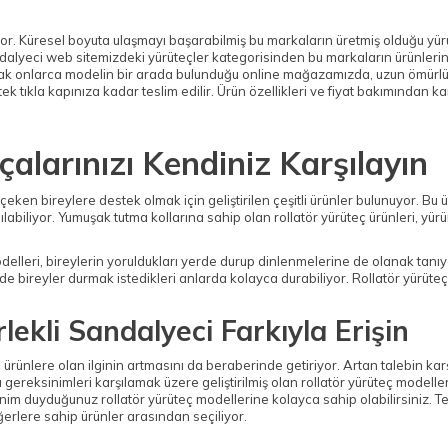
ıyor. Küresel boyuta ulaşmayı başarabilmiş bu markaların üretmiş olduğu y
andalyeci web sitemizdeki yürüteçler kategorisinden bu markaların ürünlerini
racak onlarca modelin bir arada bulunduğu online mağazamızda, uzun ömürlü v
tıkla kapınıza kadar teslim edilir. Ürün özellikleri ve fiyat bakımından 
yçalarınızı Kendiniz Karşılayın
k çeken bireylere destek olmak için geliştirilen çeşitli ürünler bulunuyor. Bu
abiliyor. Yumuşak tutma kollarına sahip olan rollatör yürüteç ürünleri, yü
elleri, bireylerin yoruldukları yerde durup dinlenmelerine de olanak tanıyor
ede bireyler durmak istedikleri anlarda kolayca durabiliyor. Rollatör yürüteç
lekli Sandalyeci Farkıyla Erişin
 ürünlere olan ilginin artmasını da beraberinde getiriyor. Artan talebin kar
lı gereksinimleri karşılamak üzere geliştirilmiş olan rollatör yürüteç modell
m duyduğunuz rollatör yürüteç modellerine kolayca sahip olabilirsiniz. Teke
ğerlere sahip ürünler arasından seçiliyor.