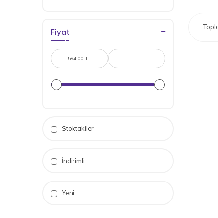
RAME (1)
Diğer (1)
Top
Fiyat
Stoktakiler
İndirimli
Yeni