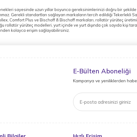
eçenekleri sayesinde uzun yıllar boyunca gereksinimlerinizi doğru bir şeki
az. Gerekli standartları sağlayan markaların tercih edildiği Tekerlekli San
ollex, Comfort Plus ve Bischoff & Bischoff markaları, rollatör yürüteç üretimi
 rollatör yürüteç modelleri, yurt içinde ve yurt dışında çok sayıda kişi taraf
nden kolayca erişim sağlayabilirsiniz.
E-Bülten Aboneliği
Kampanya ve yeniliklerden haber
li Bilgiler
Hızlı Erişim