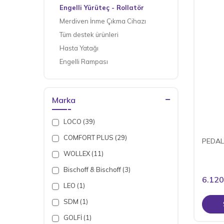
Engelli Yürüteç - Rollatör
Merdiven İnme Çıkma Cihazı
Tüm destek ürünleri
Hasta Yatağı
Engelli Rampası
Havalı Minder
Hasta Taşıma Lifti
Marka
LOCO (39)
COMFORT PLUS (29)
PEDAL
WOLLEX (11)
Bischoff & Bischoff (3)
6.120
LEO (1)
SDM (1)
GOLFİ (1)