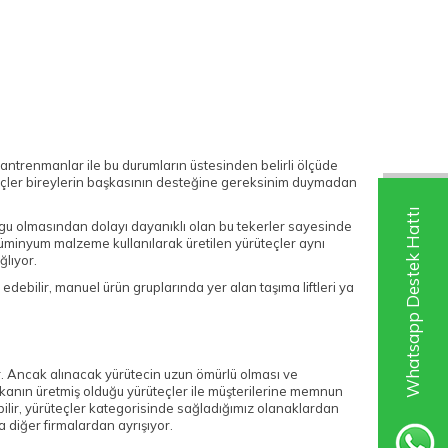
i antrenmanlar ile bu durumların üstesinden belirli ölçüde
teçler bireylerin başkasının desteğine gereksinim duymadan
Whatsapp Destek Hattı
lgu olmasından dolayı dayanıklı olan bu tekerler sayesinde
lüminyum malzeme kullanılarak üretilen yürüteçler aynı
ğlıyor.
et edebilir, manuel ürün gruplarında yer alan taşıma liftleri ya
. Ancak alınacak yürütecin uzun ömürlü olması ve
anın üretmiş olduğu yürüteçler ile müşterilerine memnun
ilir, yürüteçler kategorisinde sağladığımız olanaklardan
a diğer firmalardan ayrışıyor.