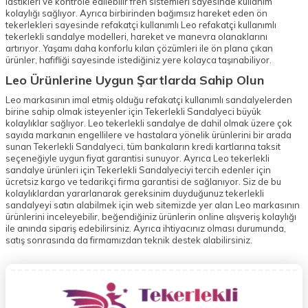
lastikleri ve kontrole edilebilir fren sistemleri sayesinde kullanım
kolaylığı sağlıyor. Ayrıca birbirinden bağımsız hareket eden ön
tekerlekleri sayesinde refakatçi kullanımlı Leo refakatçi kullanımlı
tekerlekli sandalye modelleri, hareket ve manevra olanaklarını
artırıyor. Yaşamı daha konforlu kılan çözümleri ile ön plana çıkan
ürünler, hafifliği sayesinde istediğiniz yere kolayca taşınabiliyor.
Leo Ürünlerine Uygun Şartlarda Sahip Olun
Leo markasının imal etmiş olduğu refakatçi kullanımlı sandalyelerden
birine sahip olmak isteyenler için Tekerlekli Sandalyeci büyük
kolaylıklar sağlıyor. Leo tekerlekli sandalye de dahil olmak üzere çok
sayıda markanın engellilere ve hastalara yönelik ürünlerini bir arada
sunan Tekerlekli Sandalyeci, tüm bankaların kredi kartlarına taksit
seçeneğiyle uygun fiyat garantisi sunuyor. Ayrıca Leo tekerlekli
sandalye ürünleri için Tekerlekli Sandalyeciyi tercih edenler için
ücretsiz kargo ve tedarikçi firma garantisi de sağlanıyor. Siz de bu
kolaylıklardan yararlanarak gereksinim duyduğunuz tekerlekli
sandalyeyi satın alabilmek için web sitemizde yer alan Leo markasının
ürünlerini inceleyebilir, beğendiğiniz ürünlerin online alışveriş kolaylığı
ile anında sipariş edebilirsiniz. Ayrıca ihtiyacınız olması durumunda,
satış sonrasında da firmamızdan teknik destek alabilirsiniz.