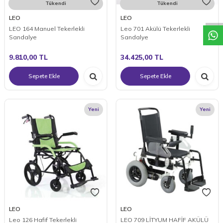
W
h
a
t
a
p
p
D
e
s
t
e
H
a
t
t
Tükendi
Tükendi
LEO
LEO
LEO 164 Manuel Tekerlekli
Leo 701 Akülü Tekerlekli
Sandalye
Sandalye
9.810,00
TL
34.425,00
TL
Sepete Ekle
Sepete Ekle
Yeni
Yeni
LEO
LEO
Leo 126 Hafif Tekerlekli
LEO 709 LİTYUM HAFİF AKÜLÜ