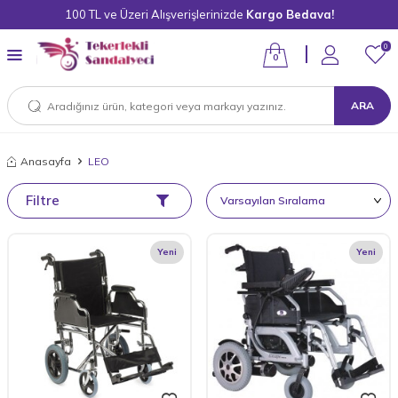
100 TL ve Üzeri Alışverişlerinizde
Kargo Bedava!
0
0
ARA
Anasayfa
LEO
Filtre
Yeni
Yeni