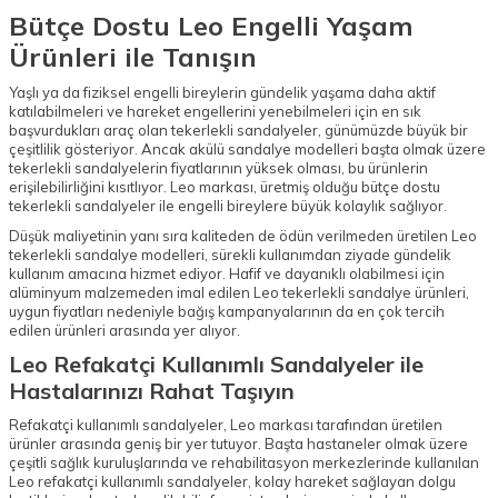
Bütçe Dostu Leo Engelli Yaşam
Ürünleri ile Tanışın
Yaşlı ya da fiziksel engelli bireylerin gündelik yaşama daha aktif
katılabilmeleri ve hareket engellerini yenebilmeleri için en sık
başvurdukları araç olan tekerlekli sandalyeler, günümüzde büyük bir
çeşitlilik gösteriyor. Ancak akülü sandalye modelleri başta olmak üzere
tekerlekli sandalyelerin fiyatlarının yüksek olması, bu ürünlerin
erişilebilirliğini kısıtlıyor. Leo markası, üretmiş olduğu bütçe dostu
tekerlekli sandalyeler ile engelli bireylere büyük kolaylık sağlıyor.
Düşük maliyetinin yanı sıra kaliteden de ödün verilmeden üretilen Leo
tekerlekli sandalye modelleri, sürekli kullanımdan ziyade gündelik
kullanım amacına hizmet ediyor. Hafif ve dayanıklı olabilmesi için
alüminyum malzemeden imal edilen Leo tekerlekli sandalye ürünleri,
uygun fiyatları nedeniyle bağış kampanyalarının da en çok tercih
edilen ürünleri arasında yer alıyor.
Leo Refakatçi Kullanımlı Sandalyeler ile
Hastalarınızı Rahat Taşıyın
Refakatçi kullanımlı sandalyeler, Leo markası tarafından üretilen
ürünler arasında geniş bir yer tutuyor. Başta hastaneler olmak üzere
çeşitli sağlık kuruluşlarında ve rehabilitasyon merkezlerinde kullanılan
Leo refakatçi kullanımlı sandalyeler, kolay hareket sağlayan dolgu