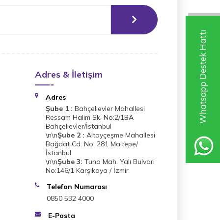
Whatsapp Destek Hattı
Adres & İletişim
Adres
Şube 1 :
Bahçelievler Mahallesi
Ressam Halim Sk. No:2/1BA
Bahçelievler/İstanbul
\n\n
Şube 2 :
Altayçeşme Mahallesi
Bağdat Cd. No: 281 Maltepe/
İstanbul
\n\n
Şube 3:
Tuna Mah. Yalı Bulvarı
No:146/1 Karşıkaya / İzmir
Telefon Numarası
0850 532 4000
E-Posta