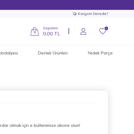
Kargom Nerede?
Sepetim
0
0
0,00
TL
andalyesi
Destek Ürünleri
Yedek Parça
dar olmak için e-bültenimize abone olun!