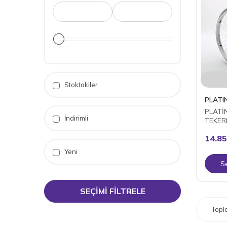
Stoktakiler
PLATI
PLATİ
İndirimli
TEKER
14.85
Yeni
S
SEÇIMI FILTRELE
Top