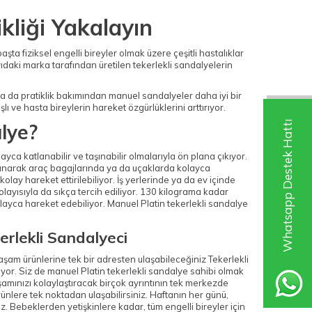
ikliği Yakalayın
ta fiziksel engelli bireyler olmak üzere çeşitli hastalıklar
yıdaki marka tarafından üretilen tekerlekli sandalyelerin
sa da pratiklik bakımından manuel sandalyeler daha iyi bir
lı ve hasta bireylerin hareket özgürlüklerini arttırıyor.
Whatsapp Destek Hattı
lye?
ca katlanabilir ve taşınabilir olmalarıyla ön plana çıkıyor.
anarak araç bagajlarında ya da uçaklarda kolayca
kolay hareket ettirilebiliyor. İş yerlerinde ya da ev içinde
layısıyla da sıkça tercih ediliyor. 130 kilograma kadar
kolayca hareket edebiliyor. Manuel Platin tekerlekli sandalye
rlekli Sandalyeci
şam ürünlerine tek bir adresten ulaşabileceğiniz Tekerlekli
yor. Siz de manuel Platin tekerlekli sandalye sahibi olmak
aşamınızı kolaylaştıracak birçok ayrıntının tek merkezde
rünlere tek noktadan ulaşabilirsiniz. Haftanın her günü,
z. Bebeklerden yetişkinlere kadar, tüm engelli bireyler için