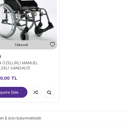
Tükendi
N
N ÖZELLİKLİ MANUEL
LEKLİ SANDALYE
0,00
TL
epete Ekle
lam
1
ürün bulunmaktadır.