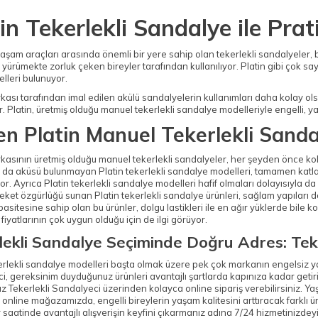
in Tekerlekli Sandalye ile Prat
aşam araçları arasında önemli bir yere sahip olan tekerlekli sandalyeler, baş
yürümekte zorluk çeken bireyler tarafından kullanılıyor. Platin gibi çok sa
elleri bulunuyor.
kası tarafından imal edilen akülü sandalyelerin kullanımları daha kolay ol
r. Platin, üretmiş olduğu manuel tekerlekli sandalye modelleriyle engelli, yaş
n Platin Manuel Tekerlekli Sanda
kasının üretmiş olduğu manuel tekerlekli sandalyeler, her şeyden önce kolay
 da aküsü bulunmayan Platin tekerlekli sandalye modelleri, tamamen katl
yor. Ayrıca Platin tekerlekli sandalye modelleri hafif olmaları dolayısıyla da 
ket özgürlüğü sunan Platin tekerlekli sandalye ürünleri, sağlam yapıları do
asitesine sahip olan bu ürünler, dolgu lastikleri ile en ağır yüklerde bile 
 fiyatlarının çok uygun olduğu için de ilgi görüyor.
lekli Sandalye Seçiminde Doğru Adres: Teke
erlekli sandalye modelleri başta olmak üzere pek çok markanın engelsiz ya
, gereksinim duyduğunuz ürünleri avantajlı şartlarda kapınıza kadar getiri
ız Tekerlekli Sandalyeci üzerinden kolayca online sipariş verebilirsiniz. Y
 online mağazamızda, engelli bireylerin yaşam kalitesini arttıracak farklı ü
saatinde avantajlı alışverişin keyfini çıkarmanız adına 7/24 hizmetinizdeyi