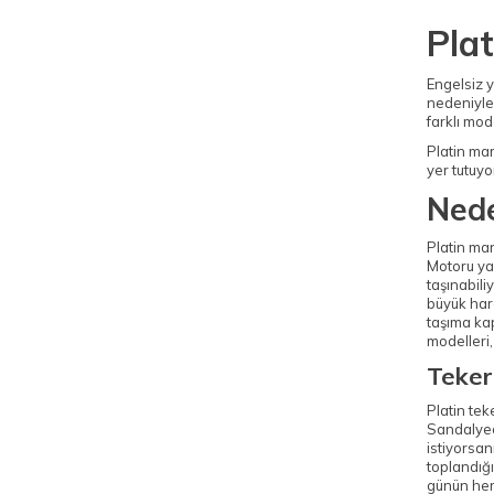
Plat
Engelsiz y
nedeniyle 
farklı mod
Platin mar
yer tutuyo
Nede
Platin mar
Motoru ya
taşınabili
büyük hare
taşıma kap
modelleri,
Teker
Platin tek
Sandalyeci
istiyorsan
toplandığı
günün her 