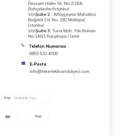
Ressam Halim Sk. No:2/1BA
Bahçelievler/İstanbul
\n\n
Şube 2 :
Altayçeşme Mahallesi
Bağdat Cd. No: 281 Maltepe/
İstanbul
\n\n
Şube 3:
Tuna Mah. Yalı Bulvarı
No:146/1 Karşıkaya / İzmir
Telefon Numarası
0850 532 4000
E-Posta
info@tekerleklisandalyeci.com