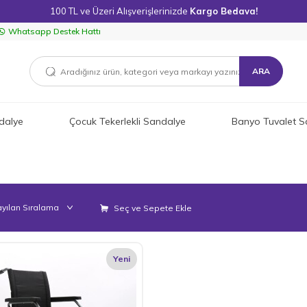
100 TL ve Üzeri Alışverişlerinizde
Kargo Bedava!
Whatsapp Destek Hattı
ARA
dalye
Çocuk Tekerlekli Sandalye
Banyo Tuvalet S
Seç ve Sepete Ekle
Yeni