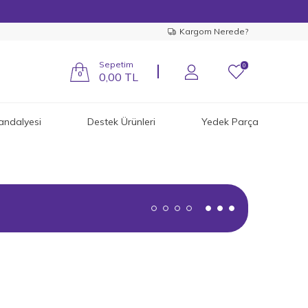
Kargom Nerede?
Sepetim
0
0
0,00
TL
andalyesi
Destek Ürünleri
Yedek Parça