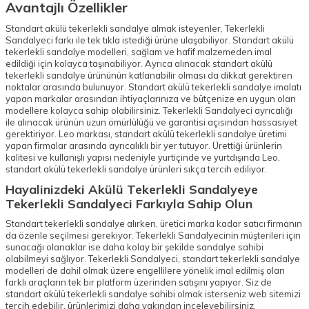
Avantajlı Özellikler
Standart akülü tekerlekli sandalye almak isteyenler, Tekerlekli
Sandalyeci farkı ile tek tıkla istediği ürüne ulaşabiliyor. Standart akülü
tekerlekli sandalye modelleri, sağlam ve hafif malzemeden imal
edildiği için kolayca taşınabiliyor. Ayrıca alınacak standart akülü
tekerlekli sandalye ürününün katlanabilir olması da dikkat gerektiren
noktalar arasında bulunuyor. Standart akülü tekerlekli sandalye imalatı
yapan markalar arasından ihtiyaçlarınıza ve bütçenize en uygun olan
modellere kolayca sahip olabilirsiniz. Tekerlekli Sandalyeci ayrıcalığı
ile alınacak ürünün uzun ömürlülüğü ve garantisi açısından hassasiyet
gerektiriyor. Leo markası, standart akülü tekerlekli sandalye üretimi
yapan firmalar arasında ayrıcalıklı bir yer tutuyor. Ürettiği ürünlerin
kalitesi ve kullanışlı yapısı nedeniyle yurtiçinde ve yurtdışında Leo,
standart akülü tekerlekli sandalye ürünleri sıkça tercih ediliyor.
Hayalinizdeki Akülü Tekerlekli Sandalyeye
Tekerlekli Sandalyeci Farkıyla Sahip Olun
Standart tekerlekli sandalye alırken, üretici marka kadar satıcı firmanın
da özenle seçilmesi gerekiyor. Tekerlekli Sandalyecinin müşterileri için
sunacağı olanaklar ise daha kolay bir şekilde sandalye sahibi
olabilmeyi sağlıyor. Tekerlekli Sandalyeci, standart tekerlekli sandalye
modelleri de dahil olmak üzere engellilere yönelik imal edilmiş olan
farklı araçların tek bir platform üzerinden satışını yapıyor. Siz de
standart akülü tekerlekli sandalye sahibi olmak isterseniz web sitemizi
tercih edebilir, ürünlerimizi daha yakından inceleyebilirsiniz.