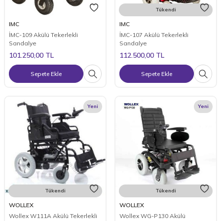
Tükendi
IMC
IMC
İMC-109 Akülü Tekerlekli
İMC-107 Akülü Tekerlekli
Sandalye
Sandalye
101.250,00
TL
112.500,00
TL
Sepete Ekle
Sepete Ekle
Yeni
Yeni
Tükendi
Tükendi
WOLLEX
WOLLEX
Wollex W111A Akülü Tekerlekli
Wollex WG-P130 Akülü