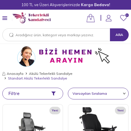
100 TL ve Üzeri Alışverişlerinizde
Kargo Bedava!
0
0
ARA
Anasayfa
Akülü Tekerlekli Sandalye
Standart Akülü Tekerlekli Sandalye
Filtre
Yeni
Yeni