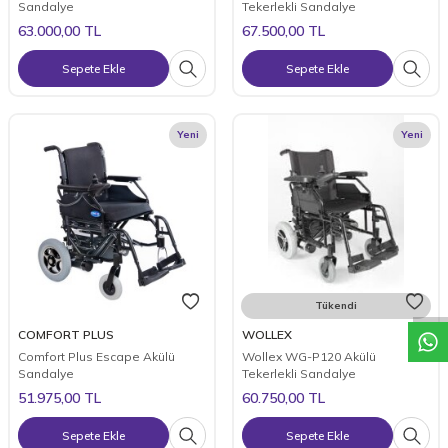
Sandalye
Tekerlekli Sandalye
63.000,00
TL
67.500,00
TL
Sepete Ekle
Sepete Ekle
Yeni
Yeni
W
h
a
t
a
p
p
D
e
s
t
e
H
a
t
t
Tükendi
COMFORT PLUS
WOLLEX
Comfort Plus Escape Akülü
Wollex WG-P120 Akülü
Sandalye
Tekerlekli Sandalye
51.975,00
TL
60.750,00
TL
Sepete Ekle
Sepete Ekle