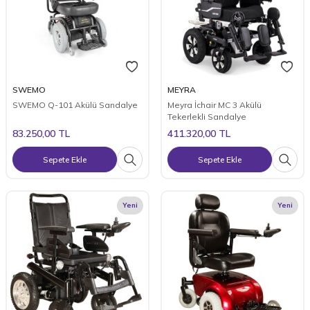
SWEMO
MEYRA
SWEMO Q-101 Akülü Sandalye
Meyra İchair MC 3 Akülü
Tekerlekli Sandalye
83.250,00
TL
411.320,00
TL
Sepete Ekle
Sepete Ekle
Yeni
Yeni