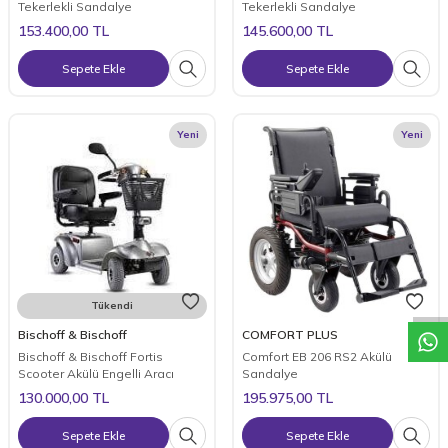
Tekerlekli Sandalye
Tekerlekli Sandalye
153.400,00
TL
145.600,00
TL
Sepete Ekle
Sepete Ekle
Yeni
Yeni
W
h
a
t
a
p
p
D
e
s
t
e
H
a
t
t
Tükendi
Bischoff & Bischoff
COMFORT PLUS
Bischoff & Bischoff Fortis
Comfort EB 206 RS2 Akülü
Scooter Akülü Engelli Aracı
Sandalye
130.000,00
TL
195.975,00
TL
Sepete Ekle
Sepete Ekle