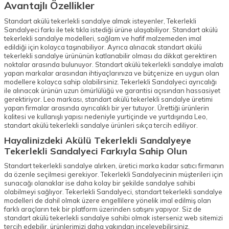
Avantajlı Özellikler
Standart akülü tekerlekli sandalye almak isteyenler, Tekerlekli
Sandalyeci farkı ile tek tıkla istediği ürüne ulaşabiliyor. Standart akülü
tekerlekli sandalye modelleri, sağlam ve hafif malzemeden imal
edildiği için kolayca taşınabiliyor. Ayrıca alınacak standart akülü
tekerlekli sandalye ürününün katlanabilir olması da dikkat gerektiren
noktalar arasında bulunuyor. Standart akülü tekerlekli sandalye imalatı
yapan markalar arasından ihtiyaçlarınıza ve bütçenize en uygun olan
modellere kolayca sahip olabilirsiniz. Tekerlekli Sandalyeci ayrıcalığı
ile alınacak ürünün uzun ömürlülüğü ve garantisi açısından hassasiyet
gerektiriyor. Leo markası, standart akülü tekerlekli sandalye üretimi
yapan firmalar arasında ayrıcalıklı bir yer tutuyor. Ürettiği ürünlerin
kalitesi ve kullanışlı yapısı nedeniyle yurtiçinde ve yurtdışında Leo,
standart akülü tekerlekli sandalye ürünleri sıkça tercih ediliyor.
Hayalinizdeki Akülü Tekerlekli Sandalyeye
Tekerlekli Sandalyeci Farkıyla Sahip Olun
Standart tekerlekli sandalye alırken, üretici marka kadar satıcı firmanın
da özenle seçilmesi gerekiyor. Tekerlekli Sandalyecinin müşterileri için
sunacağı olanaklar ise daha kolay bir şekilde sandalye sahibi
olabilmeyi sağlıyor. Tekerlekli Sandalyeci, standart tekerlekli sandalye
modelleri de dahil olmak üzere engellilere yönelik imal edilmiş olan
farklı araçların tek bir platform üzerinden satışını yapıyor. Siz de
standart akülü tekerlekli sandalye sahibi olmak isterseniz web sitemizi
tercih edebilir, ürünlerimizi daha yakından inceleyebilirsiniz.