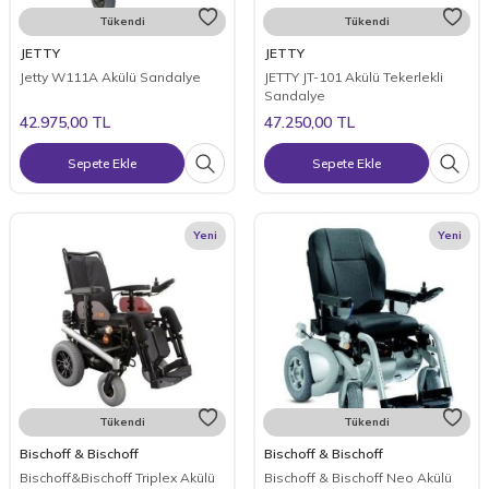
Tükendi
Tükendi
JETTY
JETTY
Jetty W111A Akülü Sandalye
JETTY JT-101 Akülü Tekerlekli
Sandalye
42.975,00
TL
47.250,00
TL
Sepete Ekle
Sepete Ekle
Yeni
Yeni
Tükendi
Tükendi
Bischoff & Bischoff
Bischoff & Bischoff
Bischoff&Bischoff Triplex Akülü
Bischoff & Bischoff Neo Akülü