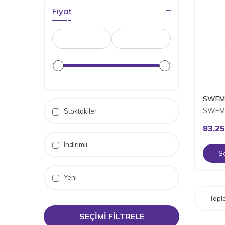
Fiyat
SWEM
SWEMO
Stoktakiler
83.25
İndirimli
S
Yeni
Top
SEÇIMI FILTRELE