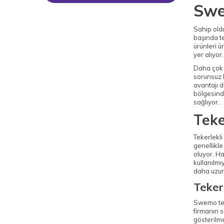
Swe
Sahip oldu
başında te
ürünleri 
yer alıyor.
Daha çok 
sorunsuz b
avantajı d
bölgesind
sağlıyor. .
Teke
Tekerlekl
genellikle
oluyor. Ha
kullanılmı
daha uzun 
Teker
Swemo teke
firmanın 
gösterilme