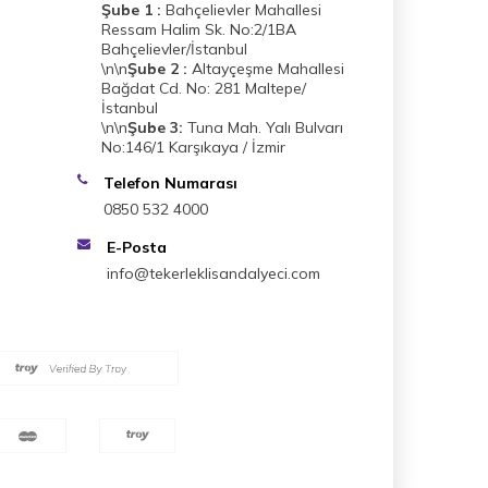
Şube 1 :
Bahçelievler Mahallesi
Ressam Halim Sk. No:2/1BA
Bahçelievler/İstanbul
\n\n
Şube 2 :
Altayçeşme Mahallesi
Bağdat Cd. No: 281 Maltepe/
İstanbul
\n\n
Şube 3:
Tuna Mah. Yalı Bulvarı
No:146/1 Karşıkaya / İzmir
Telefon Numarası
0850 532 4000
E-Posta
info@tekerleklisandalyeci.com