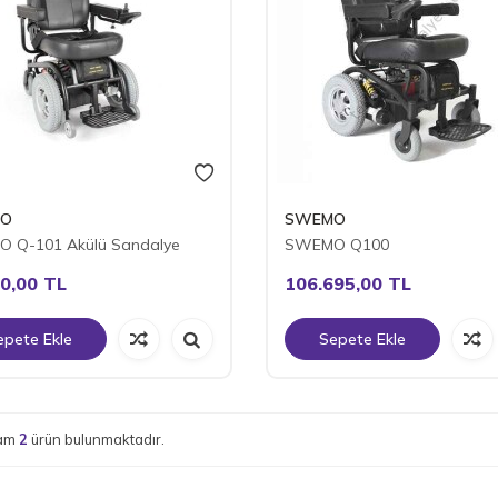
O
SWEMO
 Q-101 Akülü Sandalye
SWEMO Q100
0,00
TL
106.695,00
TL
epete Ekle
Sepete Ekle
lam
2
ürün bulunmaktadır.