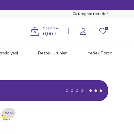
Kargom Nerede?
Sepetim
0
0
0,00
TL
andalyesi
Destek Ürünleri
Yedek Parça
Yeni