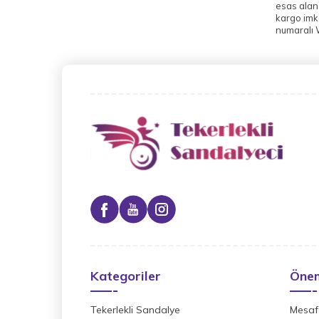
esas alan 
kargo imk
numaralı W
Kategoriler
Önem
Tekerlekli Sandalye
Mesafe