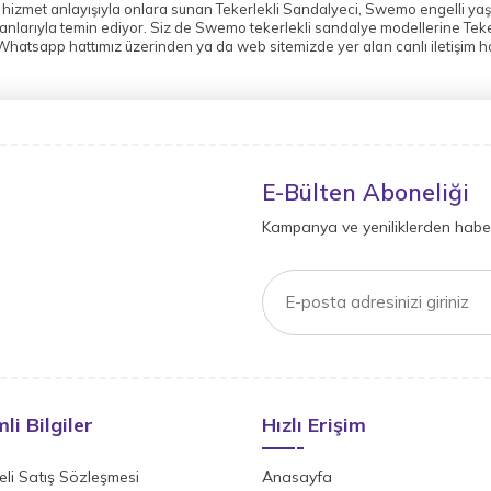
hizmet anlayışıyla onlara sunan Tekerlekli Sandalyeci, Swemo engelli yaşam
anlarıyla temin ediyor. Siz de Swemo tekerlekli sandalye modellerine Teke
hatsapp hattımız üzerinden ya da web sitemizde yer alan canlı iletişim hat
E-Bülten Aboneliği
Kampanya ve yeniliklerden haber
li Bilgiler
Hızlı Erişim
li Satış Sözleşmesi
Anasayfa