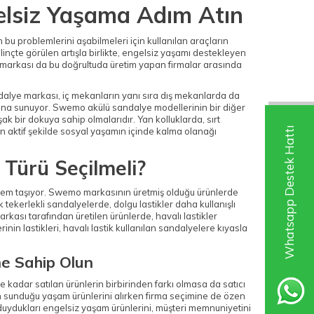
elsiz Yaşama Adım Atın
bu problemlerini aşabilmeleri için kullanılan araçların
linçte görülen artışla birlikte, engelsiz yaşamı destekleyen
 markası da bu doğrultuda üretim yapan firmalar arasında
dalye markası, iç mekanların yanı sıra dış mekanlarda da
anımına sunuyor. Swemo akülü sandalye modellerinin bir diğer
k bir dokuya sahip olmalarıdır. Yan kolluklarda, sırt
Whatsapp Destek Hattı
n aktif şekilde sosyal yaşamın içinde kalma olanağı
 Türü Seçilmeli?
 önem taşıyor. Swemo markasının üretmiş olduğu ürünlerde
ak tekerlekli sandalyelerde, dolgu lastikler daha kullanışlı
rkası tarafından üretilen ürünlerde, havalı lastikler
nin lastikleri, havalı lastik kullanılan sandalyelere kıyasla
ne Sahip Olun
 kadar satılan ürünlerin birbirinden farkı olmasa da satıcı
n sunduğu yaşam ürünlerini alırken firma seçimine de özen
m duydukları engelsiz yaşam ürünlerini, müşteri memnuniyetini