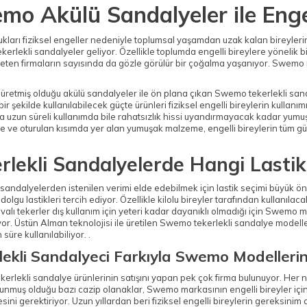
mo Akülü Sandalyeler ile Eng
kları fiziksel engeller nedeniyle toplumsal yaşamdan uzak kalan bireylerin 
kerlekli sandalyeler geliyor. Özellikle toplumda engelli bireylere yönelik bi
üreten firmaların sayısında da gözle görülür bir çoğalma yaşanıyor. Swemo
üretmiş olduğu akülü sandalyeler ile ön plana çıkan Swemo tekerlekli san
ir şekilde kullanılabilecek güçte ürünleri fiziksel engelli bireylerin kull
a uzun süreli kullanımda bile rahatsızlık hissi uyandırmayacak kadar yumuşa
e ve oturulan kısımda yer alan yumuşak malzeme, engelli bireylerin tüm gü
rlekli Sandalyelerde Hangi Lastik
i sandalyelerden istenilen verimi elde edebilmek için lastik seçimi büyük
 dolgu lastikleri tercih ediyor. Özellikle kilolu bireyler tarafından kullanılac
valı tekerler dış kullanım için yeteri kadar dayanıklı olmadığı için Swemo ma
yor. Üstün Alman teknolojisi ile üretilen Swemo tekerlekli sandalye modelleri
süre kullanılabiliyor. .
lekli Sandalyeci Farkıyla Swemo Modelleri
rlekli sandalye ürünlerinin satışını yapan pek çok firma bulunuyor. Her ne
sunmuş olduğu bazı cazip olanaklar, Swemo markasının engelli bireyler içi
sini gerektiriyor. Uzun yıllardan beri fiziksel engelli bireylerin gereksini