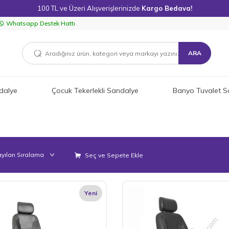
100 TL ve Üzeri Alışverişlerinizde
Kargo Bedava!
Whatsapp Destek Hattı
ARA
dalye
Çocuk Tekerlekli Sandalye
Banyo Tuvalet S
Seç ve Sepete Ekle
Yeni