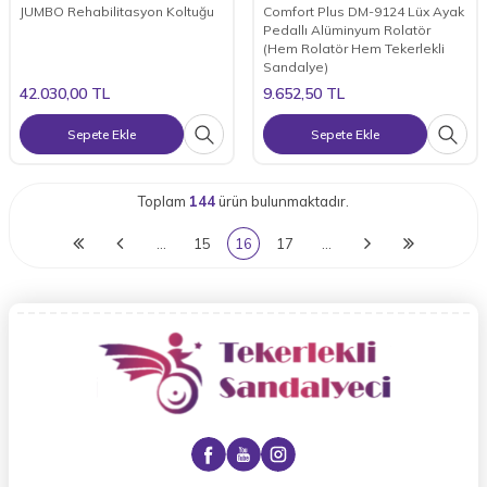
JUMBO Rehabilitasyon Koltuğu
Comfort Plus DM-9124 Lüx Ayak
Pedallı Alüminyum Rolatör
(Hem Rolatör Hem Tekerlekli
Sandalye)
42.030,00
TL
9.652,50
TL
Sepete Ekle
Sepete Ekle
Toplam
144
ürün bulunmaktadır.
…
15
16
17
…