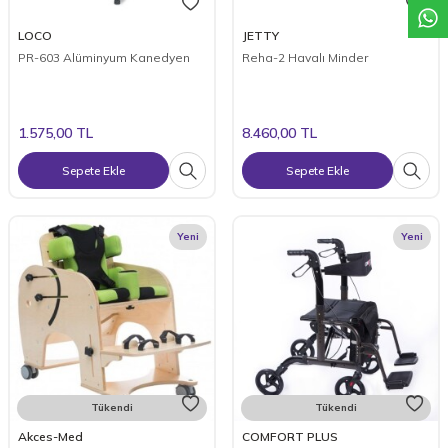
LOCO
JETTY
PR-603 Alüminyum Kanedyen
Reha-2 Havalı Minder
1.575,00
TL
8.460,00
TL
Sepete Ekle
Sepete Ekle
Yeni
Yeni
Tükendi
Tükendi
Akces-Med
COMFORT PLUS