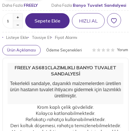
FREELY
Banyo Tuvalet Sandalyesi
Daha Fazla
Daha Fazla
Sepete Ekle
HIZLI AL
Listeye Ekle
Tavsiye Et
Fiyat Alarmı
Yorum
Ürün Açıklaması
Ödeme Seçenekleri
FREELY AS681CLAZIMLIKLI BANYO TUVALET
SANDALYESİ
Tekerlekli sandalye, dayanıklı malzemelerden üretilen
ürün hastanın tuvalet ihtiyacını gidermek için lazımlıklı
üretilmiştir.
Krom kaplı çelik gövdelidir.
Kolayca katlanabilmektedir.
W
h
a
t
a
p
p
D
e
s
t
e
H
a
t
t
Refakatçı rahatça kullanabilmektedir.
Deri koltuk döşemesi, rahatça temizlenebilmektedir.