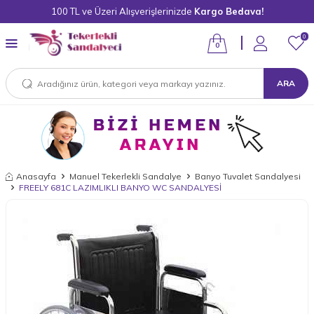
100 TL ve Üzeri Alışverişlerinizde
Kargo Bedava!
0
0
ARA
Anasayfa
Manuel Tekerlekli Sandalye
Banyo Tuvalet Sandalyesi
FREELY 681C LAZIMLIKLI BANYO WC SANDALYESİ