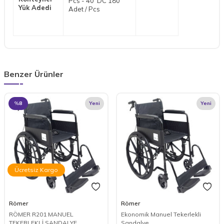
Pcs - 40' DC 180
Yük Adedi
Adet / Pcs
Benzer Ürünler
%
8
Yeni
Yeni
Ücretsiz Kargo
Römer
Römer
RÖMER R201 MANUEL
Ekonomik Manuel Tekerlekli
TEKERLEKLİ SANDALYE
Sandalye