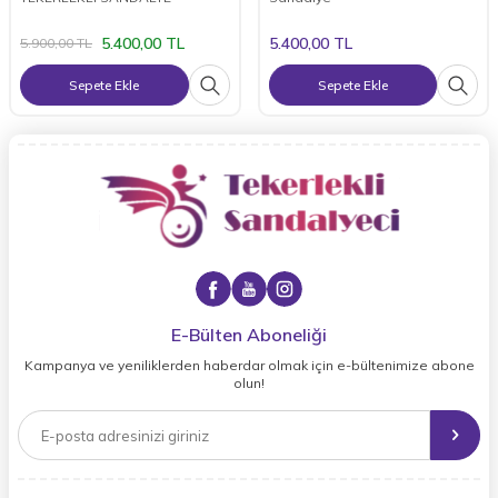
5.400,00
TL
5.400,00
TL
5.900,00
TL
Sepete Ekle
Sepete Ekle
E-Bülten Aboneliği
Kampanya ve yeniliklerden haberdar olmak için e-bültenimize abone
olun!