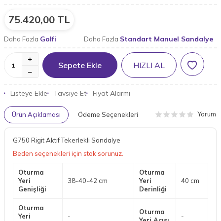
75.420,00
TL
Golfi
Standart Manuel Sandalye
Daha Fazla
Daha Fazla
Sepete Ekle
HIZLI AL
Listeye Ekle
Tavsiye Et
Fiyat Alarmı
Yorum
Ürün Açıklaması
Ödeme Seçenekleri
G750 Rigit Aktif Tekerlekli Sandalye
Beden seçenekleri için stok sorunuz.
Oturma
Oturma
Yeri
38-40-42 cm
Yeri
40 cm
Genişliği
Derinliği
Oturma
Oturma
Yeri
-
-
Yeri Açısı