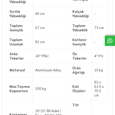
Yüksekliği
Sırtlık
Kolçak
40 cm
-
W
h
a
t
a
p
p
D
e
s
t
e
H
a
t
t
Yüksekliği
Yüksekliği
Toplam
Toplam
57 cm
73 cm
Genişlik
Yükseklik
Toplam
Katlanır
81 cm
-
Uzunluk
Genişlik
Arka
Ön
24'' PNU
4'' PU
Tekerler
Tekerler
Ürün
Materyal
Aluminyum Alloy
10 kg
Ağırlığı
81 x
Max.Taşıma
Koli
61.5 x
100 kg
Kapasitesi
Ölçüleri
75.5
cm
Tilt
20' DC 88 Adet /
Konteyner