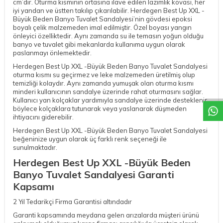
cm’dir. Oturma kısmının ortasına ilave edilen lazımlık kovası, her
iyi yandan ve üstten takılıp çıkarılabilir. Herdegen Best Up XXL -
Büyük Beden Banyo Tuvalet Sandalyesi’nin gövdesi epoksi
boyalı çelik malzemeden imal edilmiştir. Özel boyası yangın
önleyici özelliktedir. Aynı zamanda su ile temasın yoğun olduğu
banyo ve tuvalet gibi mekanlarda kullanıma uygun olarak
paslanmayı önlemektedir.
W
h
a
t
a
p
p
D
e
s
t
e
H
a
t
t
Herdegen Best Up XXL -Büyük Beden Banyo Tuvalet Sandalyesi
oturma kısmı su geçirmez ve leke malzemeden üretilmiş olup
temizliği kolaydır. Aynı zamanda yumuşak olan oturma kısmı
minderi kullanıcının sandalye üzerinde rahat oturmasını sağlar.
Kullanıcı yan kolçaklar yardımıyla sandalye üzerinde desteklenir,
böylece kolçaklara tutunarak veya yaslanarak düşmeden
ihtiyacını giderebilir.
Herdegen Best Up XXL -Büyük Beden Banyo Tuvalet Sandalyesi
beğeninize uygun olarak üç farklı renk seçeneği ile
sunulmaktadır.
Herdegen Best Up XXL -Büyük Beden
Banyo Tuvalet Sandalyesi Garanti
Kapsamı
2 Yıl Tedarikçi Firma Garantisi altındadır
Garanti kapsamında meydana gelen arızalarda müşteri ürünü