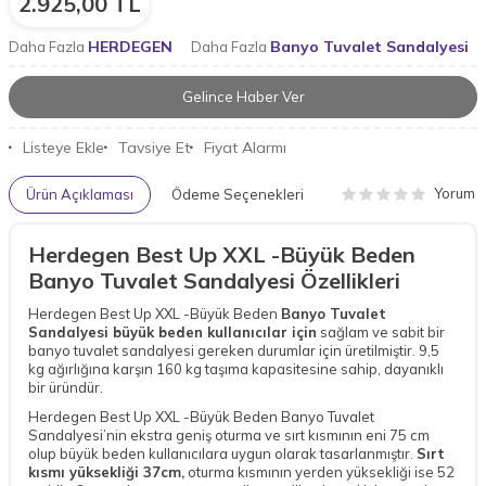
2.925,00
TL
HERDEGEN
Banyo Tuvalet Sandalyesi
Daha Fazla
Daha Fazla
Gelince Haber Ver
Listeye Ekle
Tavsiye Et
Fiyat Alarmı
Yorum
Ürün Açıklaması
Ödeme Seçenekleri
Herdegen Best Up XXL -Büyük Beden
Banyo Tuvalet Sandalyesi Özellikleri
Herdegen Best Up XXL -Büyük Beden
Banyo Tuvalet
Sandalyesi büyük beden kullanıcılar için
sağlam ve sabit bir
banyo tuvalet sandalyesi gereken durumlar için üretilmiştir. 9,5
kg ağırlığına karşın 160 kg taşıma kapasitesine sahip, dayanıklı
bir üründür.
Herdegen Best Up XXL -Büyük Beden Banyo Tuvalet
Sandalyesi’nin ekstra geniş oturma ve sırt kısmının eni 75 cm
olup büyük beden kullanıcılara uygun olarak tasarlanmıştır.
Sırt
kısmı yüksekliği 37cm,
oturma kısmının yerden yüksekliği ise 52