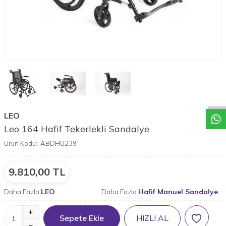
W
h
a
t
a
p
p
D
e
s
t
e
H
a
t
t
LEO
Leo 164 Hafif Tekerlekli Sandalye
Ürün Kodu:
ABDHU239
9.810,00
TL
LEO
Hafif Manuel Sandalye
Daha Fazla
Daha Fazla
Sepete Ekle
HIZLI AL