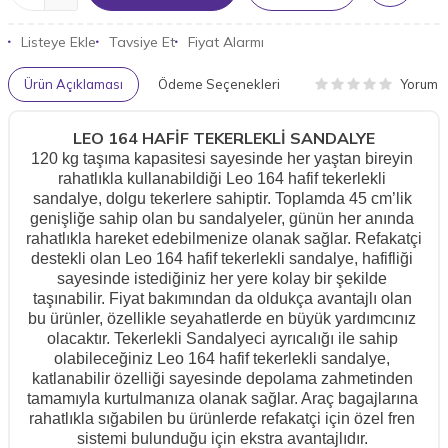
Listeye Ekle
Tavsiye Et
Fiyat Alarmı
Yorum
Ürün Açıklaması
Ödeme Seçenekleri
LEO 164 HAFİF TEKERLEKLİ SANDALYE
120 kg taşıma kapasitesi sayesinde her yaştan bireyin 
rahatlıkla kullanabildiği Leo 164 hafif tekerlekli 
sandalye, dolgu tekerlere sahiptir. Toplamda 45 cm’lik 
genişliğe sahip olan bu sandalyeler, günün her anında 
rahatlıkla hareket edebilmenize olanak sağlar. Refakatçi 
destekli olan Leo 164 hafif tekerlekli sandalye, hafifliği 
sayesinde istediğiniz her yere kolay bir şekilde 
taşınabilir. Fiyat bakımından da oldukça avantajlı olan 
bu ürünler, özellikle seyahatlerde en büyük yardımcınız 
olacaktır. 
Tekerlekli Sandalyeci
 ayrıcalığı ile sahip 
olabileceğiniz Leo 164 hafif tekerlekli sandalye, 
katlanabilir özelliği sayesinde depolama zahmetinden 
tamamıyla kurtulmanıza olanak sağlar. Araç bagajlarına 
rahatlıkla sığabilen bu ürünlerde refakatçi için özel fren 
sistemi bulunduğu için ekstra avantajlıdır. 