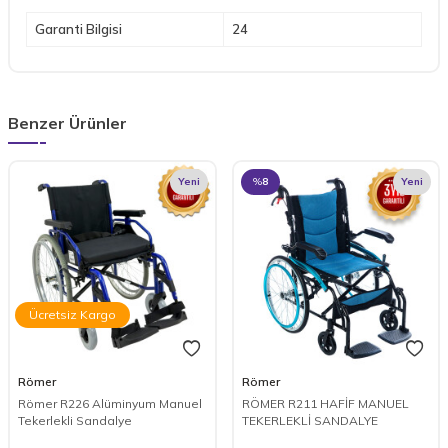
Garanti Bilgisi
24
Benzer Ürünler
Yeni
%
8
Yeni
Ücretsiz Kargo
Römer
Römer
Römer R226 Alüminyum Manuel
RÖMER R211 HAFİF MANUEL
Tekerlekli Sandalye
TEKERLEKLİ SANDALYE