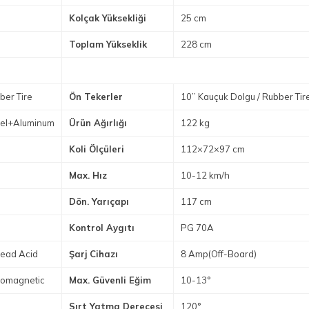
Kolçak Yüksekliği
25 cm
Toplam Yükseklik
228 cm
ber Tire
Ön Tekerler
10’’ Kauçuk Dolgu / Rubber Tir
teel+Aluminum
Ürün Ağırlığı
122 kg
Koli Ölçüleri
112×72×97 cm
Max. Hız
10-12 km/h
Dön. Yarıçapı
117 cm
Kontrol Aygıtı
PG 70A
Lead Acid
Şarj Cihazı
8 Amp(Off-Board)
tromagnetic
Max. Güvenli Eğim
10-13°
Sırt Yatma Derecesi
120°