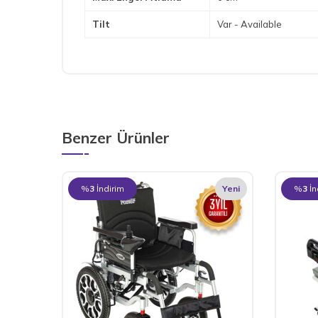
Tilt
Var - Available
Benzer Ürünler
%
3
İndirim
Yeni
%
3
İn