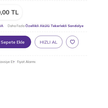
,00
TL
BA
Özellikli Akülü Tekerlekli Sandalye
Daha Fazla
Sepete Ekle
HIZLI AL
avsiye Et
Fiyat Alarmı