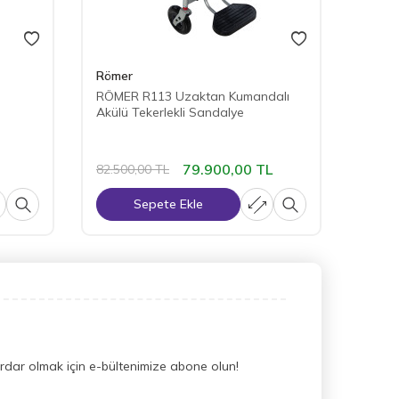
Römer
Röme
RÖMER R113 Uzaktan Kumandalı
RÖMER
Akülü Tekerlekli Sandalye
SAND
79.900,00
TL
82.500,00
TL
41.70
Sepete Ekle
dar olmak için e-bültenimize abone olun!