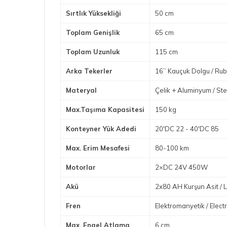
Sırtlık Yüksekliği
50 cm
Toplam Genişlik
65 cm
Toplam Uzunluk
115 cm
Arka Tekerler
16’’ Kauçuk Dolgu / Rub
Materyal
Çelik + Aluminyum / S
Max.Taşıma Kapasitesi
150 kg
Konteyner Yük Adedi
20'DC 22 - 40'DC 85
Max. Erim Mesafesi
80-100 km
Motorlar
2×DC 24V 450W
Akü
2x80 AH Kurşun Asit / 
Fren
Elektromanyetik / Elec
Max. Engel Atlama
6 cm