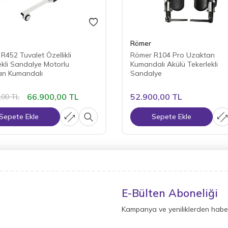
Römer
R452 Tuvalet Özellikli
Römer R104 Pro Uzaktan
ekli Sandalye Motorlu
Kumandalı Akülü Tekerlekli
an Kumandalı
Sandalye
66.900,00
TL
52.900,00
TL
,00
TL
Sepete Ekle
Sepete Ekle
E-Bülten Aboneliği
Kampanya ve yeniliklerden haber