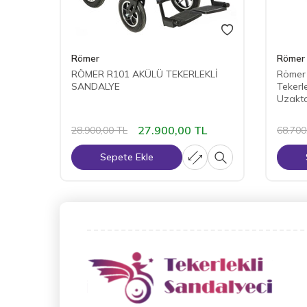
Römer
Römer
RÖMER R101 AKÜLÜ TEKERLEKLİ
Römer 
SANDALYE
Tekerl
Uzakt
27.900,00
TL
28.900,00
TL
68.700
Sepete Ekle