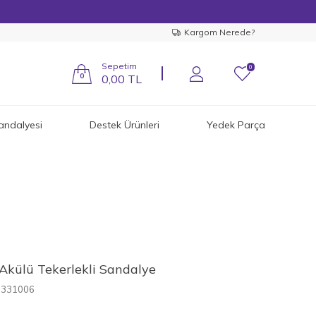
Kargom Nerede?
Sepetim
0
0
0,00
TL
andalyesi
Destek Ürünleri
Yedek Parça
Akülü Tekerlekli Sandalye
5331006