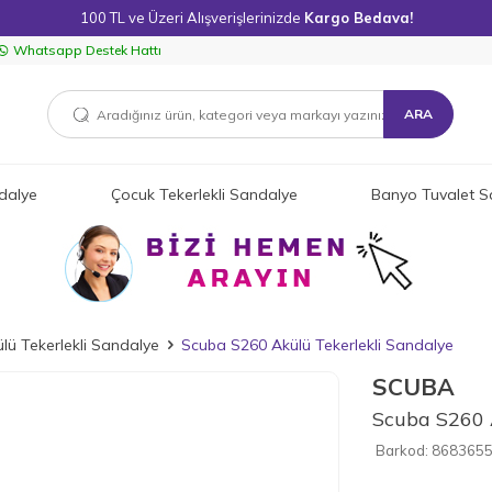
100 TL ve Üzeri Alışverişlerinizde
Kargo Bedava!
Whatsapp Destek Hattı
ARA
dalye
Çocuk Tekerlekli Sandalye
Banyo Tuvalet S
külü Tekerlekli Sandalye
Scuba S260 Akülü Tekerlekli Sandalye
SCUBA
Scuba S260 
Barkod:
868365