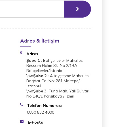
Adres & İletişim
Adres
Şube 1 :
Bahçelievler Mahallesi
Ressam Halim Sk. No:2/1BA
Bahçelievler/İstanbul
\n\n
Şube 2 :
Altayçeşme Mahallesi
Bağdat Cd. No: 281 Maltepe/
İstanbul
\n\n
Şube 3:
Tuna Mah. Yalı Bulvarı
No:146/1 Karşıkaya / İzmir
Telefon Numarası
0850 532 4000
E-Posta