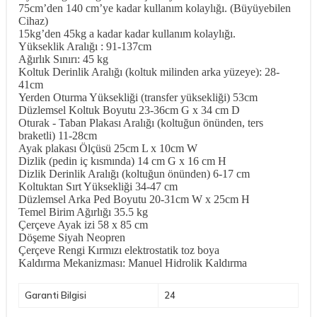
75cm’den 140 cm’ye kadar kullanım kolaylığı. (Büyüyebilen
Cihaz)
15kg’den 45kg a kadar kadar kullanım kolaylığı.
Yükseklik Aralığı : 91-137cm
Ağırlık Sınırı: 45 kg
Koltuk Derinlik Aralığı (koltuk milinden arka yüzeye): 28-
41cm
Yerden Oturma Yüksekliği (transfer yüksekliği) 53cm
Düzlemsel Koltuk Boyutu 23-36cm G x 34 cm D
Oturak - Taban Plakası Aralığı (koltuğun önünden, ters
braketli) 11-28cm
Ayak plakası Ölçüsü 25cm L x 10cm W
Dizlik (pedin iç kısmında) 14 cm G x 16 cm H
Dizlik Derinlik Aralığı (koltuğun önünden) 6-17 cm
Koltuktan Sırt Yüksekliği 34-47 cm
Düzlemsel Arka Ped Boyutu 20-31cm W x 25cm H
Temel Birim Ağırlığı 35.5 kg
Çerçeve Ayak izi 58 x 85 cm
Döşeme Siyah Neopren
Çerçeve Rengi Kırmızı elektrostatik toz boya
Kaldırma Mekanizması: Manuel Hidrolik Kaldırma
Garanti Bilgisi
24