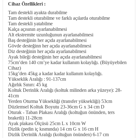
Cihaz Özellikleri :
Tam destekli ayakta durabilme
Tam destekli oturabilme ve farklı açılarda oturabilme
Tam destekli yatabilme
Kalça açısının ayarlanabilmesi
Alt ekstremite uzunluğunun ayarlanabilmesi
Baş desteğinin her açıda ayarlanabilmesi
Gövde desteğinn her açıda ayarlanabilmesi
Diz desteğinin her açıda ayarlanabilmesi
Ayak bileği desteğinin her açıda ayarlanabilmesi
75cm’den 140 cm’ye kadar kullanım kolaylığı. (Büyüyebilen
Cihaz)
15kg’den 45kg a kadar kadar kullanım kolaylığı.
Yükseklik Aralığı : 91-137cm
Ağırlık Sınırı: 45 kg
Koltuk Derinlik Aralığı (koltuk milinden arka yüzeye): 28-
41cm
Yerden Oturma Yüksekliği (transfer yüksekliği) 53cm
Düzlemsel Koltuk Boyutu 23-36cm G x 34 cm D
Oturak - Taban Plakası Aralığı (koltuğun önünden, ters
braketli) 11-28cm
Ayak plakası Ölçüsü 25cm L x 10cm W
Dizlik (pedin iç kısmında) 14 cm G x 16 cm H
Dizlik Derinlik Aralığı (koltuğun önünden) 6-17 cm