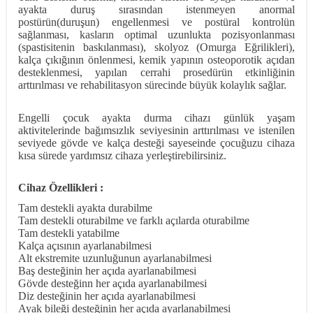
ayakta duruş sırasından istenmeyen anormal
postürün(duruşun) engellenmesi ve postüral kontrolün
sağlanması, kasların optimal uzunlukta pozisyonlanması
(spastisitenin baskılanması), skolyoz (Omurga Eğrilikleri),
kalça çıkığının önlenmesi, kemik yapının osteoporotik açıdan
desteklenmesi, yapılan cerrahi prosedürün etkinliğinin
arttırılması ve rehabilitasyon sürecinde büyük kolaylık sağlar.
Engelli çocuk ayakta durma cihazı günlük yaşam
aktivitelerinde bağımsızlık seviyesinin arttırılması ve istenilen
seviyede gövde ve kalça desteği sayeseinde çocuğuzu cihaza
kısa sürede yardımsız cihaza yerleştirebilirsiniz.
Cihaz Özellikleri :
Tam destekli ayakta durabilme
Tam destekli oturabilme ve farklı açılarda oturabilme
Tam destekli yatabilme
Kalça açısının ayarlanabilmesi
Alt ekstremite uzunluğunun ayarlanabilmesi
Baş desteğinin her açıda ayarlanabilmesi
Gövde desteğinn her açıda ayarlanabilmesi
Diz desteğinin her açıda ayarlanabilmesi
Ayak bileği desteğinin her açıda ayarlanabilmesi