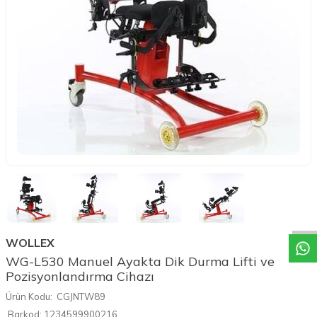
W
h
a
t
a
p
p
D
e
s
t
e
H
a
t
t
WOLLEX
WG-L530 Manuel Ayakta Dik Durma Lifti ve
Pozisyonlandırma Cihazı
Ürün Kodu:
CGJNTW89
Barkod:
1234599900216