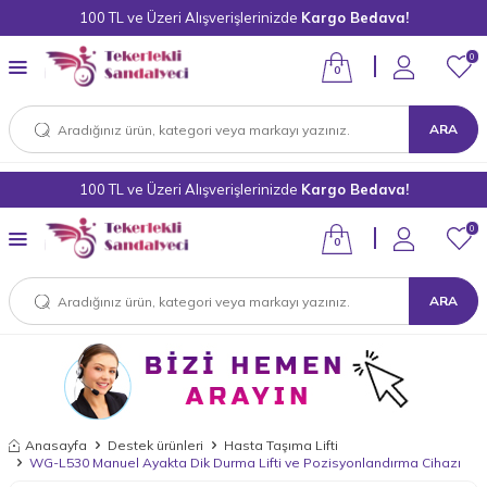
100 TL ve Üzeri Alışverişlerinizde
Kargo Bedava!
0
0
ARA
100 TL ve Üzeri Alışverişlerinizde
Kargo Bedava!
0
0
ARA
Anasayfa
Destek ürünleri
Hasta Taşıma Lifti
WG-L530 Manuel Ayakta Dik Durma Lifti ve Pozisyonlandırma Cihazı