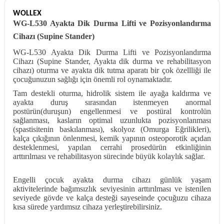
WOLLEX
WG-L530 Ayakta Dik Durma Lifti ve Pozisyonlandırma
Cihazı (Supine Stander)
WG-L530 Ayakta Dik Durma Lifti ve Pozisyonlandırma
Cihazı (Supine Stander, Ayakta dik durma ve rehabilitasyon
cihazı) oturma ve ayakta dik tutma aparatı bir çok özellliği ile
çocuğunuzun sağlığı için önemli rol oynamaktadır.
Tam destekli oturma, hidrolik sistem ile ayağa kaldırma ve
ayakta duruş sırasından istenmeyen anormal
postürün(duruşun) engellenmesi ve postüral kontrolün
sağlanması, kasların optimal uzunlukta pozisyonlanması
(spastisitenin baskılanması), skolyoz (Omurga Eğrilikleri),
kalça çıkığının önlenmesi, kemik yapının osteoporotik açıdan
desteklenmesi, yapılan cerrahi prosedürün etkinliğinin
arttırılması ve rehabilitasyon sürecinde büyük kolaylık sağlar.
Engelli çocuk ayakta durma cihazı günlük yaşam
aktivitelerinde bağımsızlık seviyesinin arttırılması ve istenilen
seviyede gövde ve kalça desteği sayeseinde çocuğuzu cihaza
kısa sürede yardımsız cihaza yerleştirebilirsiniz.