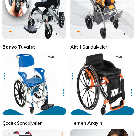
Banyo Tuvalet
Aktif
Sandalyeler
Çocuk
Sandalyeleri
Hemen Arayın