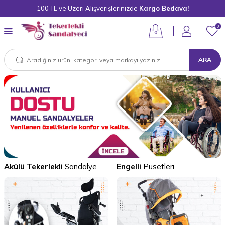
100 TL ve Üzeri Alışverişlerinizde
Kargo Bedava!
0
0
ARA
Akülü Tekerlekli
Sandalye
Engelli
Pusetleri