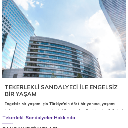
TEKERLEKLİ SANDALYECİ İLE ENGELSİZ
BİR YAŞAM
Engelsiz bir yaşam için Türkiye'nin dört bir yanına, yaşamı
kolaylaştıracak uygun tekerlekli sandalye fiyatları ile ürünleri
Tekerlekli Sandalyeler Hakkında
sunan Tekerlekli Sandalyeci, manuel ve kişiye özel üretim
olarak hazırlanan tekerlekli sandalyeler ile engellerin