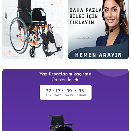
Yaz fırsatlarını kaçırma
Ürünleri İncele
37
:
17
:
09
:
33
GÜN
SAAT
DAKIKA
SANIYE