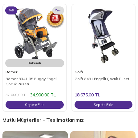
%
6
Yeni
Tükendi
Römer
Golfi
Römer R341-35 Buggy Engelli
Golfi G491 Engelli Çocuk Puseti
Çocuk Puseti
34.900,00
TL
18.675,00
TL
37.000,00
TL
Sepete Ekle
Sepete Ekle
Mutlu Müşteriler - Teslimatlarımız