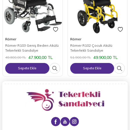
Römer
Römer
Römer R103 Geniş Beden Akülü
Römer R102 Çocuk Akülü
Tekerlekli Sandalye
Tekerlekli Sandalye
47.900,00
TL
49.900,00
TL
49.800,00
TL
51.900,00
TL
Sepete Ekle
Sepete Ekle