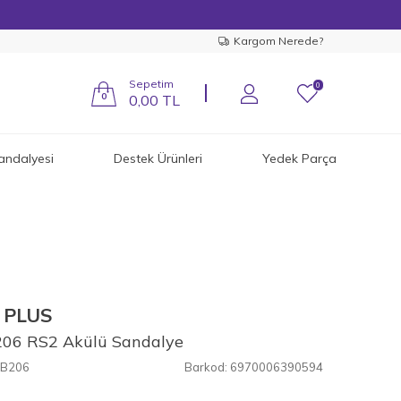
Kargom Nerede?
Sepetim
0
0
0,00
TL
andalyesi
Destek Ürünleri
Yedek Parça
 PLUS
206 RS2 Akülü Sandalye
B206
Barkod:
6970006390594