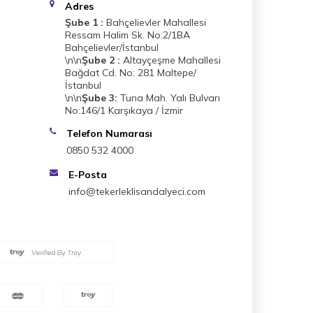
Adres
Şube 1 :
Bahçelievler Mahallesi
Ressam Halim Sk. No:2/1BA
Bahçelievler/İstanbul
\n\n
Şube 2 :
Altayçeşme Mahallesi
Bağdat Cd. No: 281 Maltepe/
İstanbul
\n\n
Şube 3:
Tuna Mah. Yalı Bulvarı
No:146/1 Karşıkaya / İzmir
Telefon Numarası
0850 532 4000
E-Posta
info@tekerleklisandalyeci.com