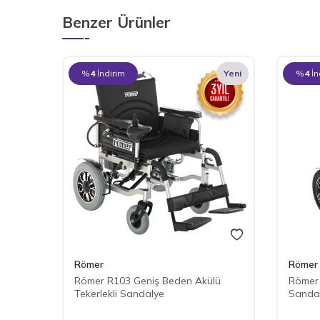
Benzer Ürünler
%
4
İndirim
Yeni
%
4
İn
Römer
Römer
Römer R103 Geniş Beden Akülü
Römer 
Tekerlekli Sandalye
Sanda