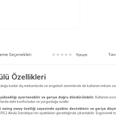
eme Seçenekleri
Tavs
Yorum
ü Özellikleri
uğu kadar dış mekanlarda ve engebeli zeminlerde de kullanım imkanı sağl
yüksekliği ayarlanabilir ve geriye doğru döndürülebilir.
Kullanım esna
mlarda dahi konforludur ve yorgunluğu azaltır.
i swing away özelliği sayesinde ayaklar desteklenir ve geriye düşm
2 Akülü Sandalye’nin ayaklıkları gerektiğinde çıkarılabilir. Ergonomik tas