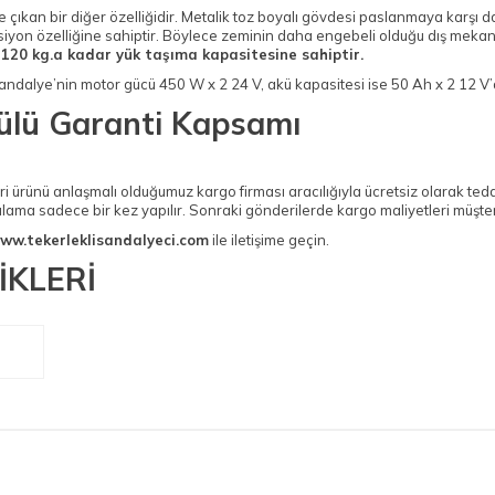
ıkan bir diğer özelliğidir. Metalik toz boyalı gövdesi paslanmaya karşı d
nsiyon özelliğine sahiptir. Böylece zeminin daha engebeli olduğu dış mekan
120 kg.a kadar yük taşıma kapasitesine sahiptir.
dalye’nin motor gücü 450 W x 2 24 V, akü kapasitesi ise 50 Ah x 2 12 V’d
ülü Garanti Kapsamı
ünü anlaşmalı olduğumuz kargo firması aracılığıyla ücretsiz olarak tedarik
lama sadece bir kez yapılır. Sonraki gönderilerde kargo maliyetleri müşteri
ww.tekerleklisandalyeci.com
ile iletişime geçin.
İKLERİ