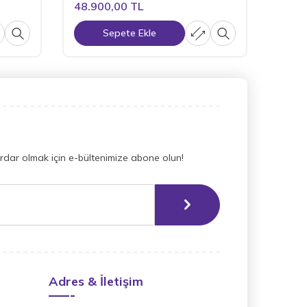
48.900,00
TL
58.60
Sepete Ekle
dar olmak için e-bültenimize abone olun!
Adres & İletişim