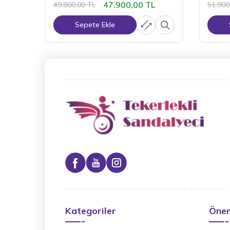
47.900,00
TL
49.800,00
TL
51.900
Sepete Ekle
Kategoriler
Önem