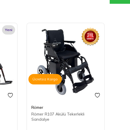
Yeni
%
3
İ
Ücretsiz Kargo
Römer
Röme
Römer R107 Akülü Tekerlekli
Römer
Sandalye
Sanda