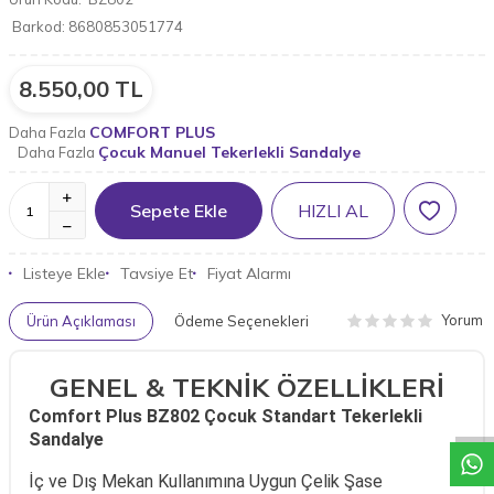
Barkod:
8680853051774
8.550,00
TL
COMFORT PLUS
Daha Fazla
Çocuk Manuel Tekerlekli Sandalye
Daha Fazla
Sepete Ekle
HIZLI AL
Listeye Ekle
Tavsiye Et
Fiyat Alarmı
Yorum
Ürün Açıklaması
Ödeme Seçenekleri
W
h
a
t
a
p
p
D
e
s
t
e
H
a
t
t
GENEL & TEKNİK ÖZELLİKLERİ
Comfort Plus BZ802 Çocuk Standart Tekerlekli
Sandalye
İç ve Dış Mekan Kullanımına Uygun Çelik Şase