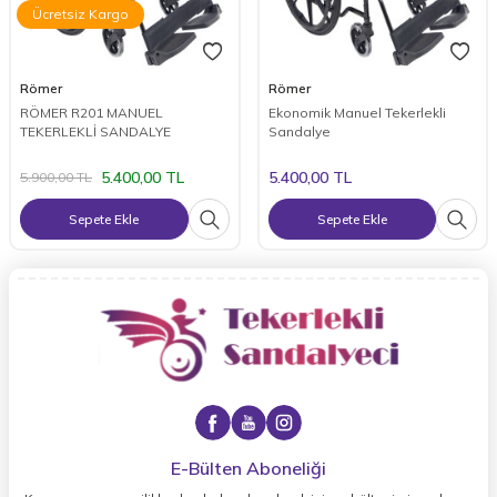
Ücretsiz Kargo
Römer
Römer
RÖMER R201 MANUEL
Ekonomik Manuel Tekerlekli
TEKERLEKLİ SANDALYE
Sandalye
5.400,00
TL
5.400,00
TL
5.900,00
TL
Sepete Ekle
Sepete Ekle
E-Bülten Aboneliği