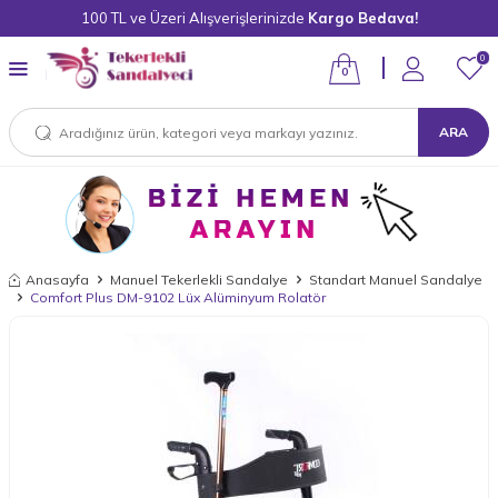
100 TL ve Üzeri Alışverişlerinizde
Kargo Bedava!
0
0
ARA
Anasayfa
Manuel Tekerlekli Sandalye
Standart Manuel Sandalye
Comfort Plus DM-9102 Lüx Alüminyum Rolatör