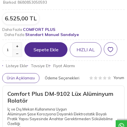
Barkod:
8680853050593
6.525,00
TL
COMFORT PLUS
Daha Fazla
Standart Manuel Sandalye
Daha Fazla
Sepete Ekle
HIZLI AL
Listeye Ekle
Tavsiye Et
Fiyat Alarmı
Yorum
Ürün Açıklaması
Ödeme Seçenekleri
Comfort Plus DM-9102 Lüx Alüminyum
W
h
a
t
a
p
p
D
e
s
t
e
H
a
t
t
Rolatör
İç ve Dış Mekan Kullanımına Uygun
Alüminyum Şase Korozyona Dayanıklı Elektrostatik Boyalı
Pratik Yapısı Sayesinde Anahtar Gerektirmeden Sökülebilme
Özelliği