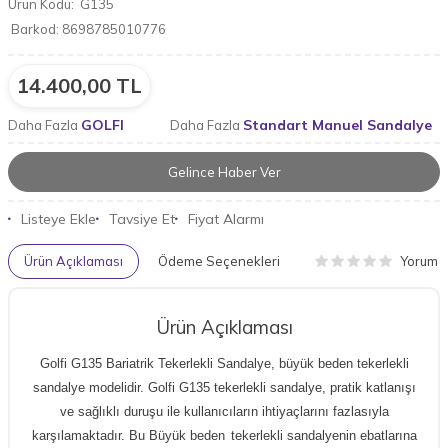
Ürün Kodu:
G135
Barkod:
8698785010776
14.400,00
TL
GOLFI
Standart Manuel Sandalye
Daha Fazla
Daha Fazla
Gelince Haber Ver
Listeye Ekle
Tavsiye Et
Fiyat Alarmı
Yorum
Ürün Açıklaması
Ödeme Seçenekleri
Ürün Açıklaması
Golfi G135 Bariatrik Tekerlekli Sandalye
,
büyük beden tekerlekli
sandalye
modelidir.
Golfi G135 tekerlekli sandalye
, pratik katlanışı
ve sağlıklı duruşu ile kullanıcıların ihtiyaçlarını fazlasıyla
karşılamaktadır. Bu
Büyük beden
tekerlekli sandalye
nin ebatlarına