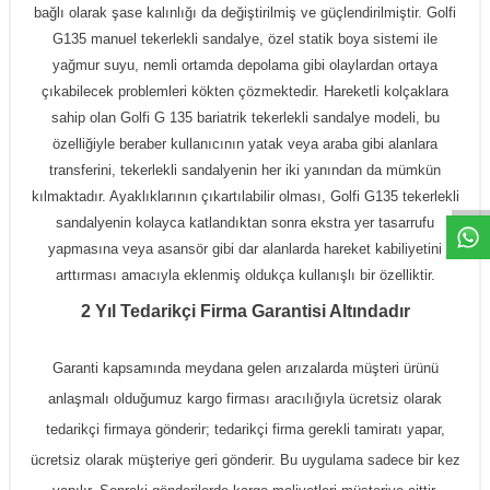
bağlı olarak şase kalınlığı da değiştirilmiş ve güçlendirilmiştir.
Golfi
G135 manuel tekerlekli sandalye
, özel statik boya sistemi ile
yağmur suyu, nemli ortamda depolama gibi olaylardan ortaya
çıkabilecek problemleri kökten çözmektedir. Hareketli kolçaklara
sahip olan
Golfi G 135 bariatrik tekerlekli sandalye
modeli, bu
W
h
a
t
a
p
p
D
e
s
t
e
H
a
t
t
özelliğiyle beraber kullanıcının yatak veya araba gibi alanlara
transferini,
tekerlekli sandalye
nin her iki yanından da mümkün
kılmaktadır. Ayaklıklarının çıkartılabilir olması,
Golfi G135 tekerlekli
sandalye
nin kolayca katlandıktan sonra ekstra yer tasarrufu
yapmasına veya asansör gibi dar alanlarda hareket kabiliyetini
arttırması amacıyla eklenmiş oldukça kullanışlı bir özelliktir.
2 Yıl Tedarikçi Firma Garantisi Altındadır
Garanti kapsamında meydana gelen arızalarda müşteri ürünü
anlaşmalı olduğumuz kargo firması aracılığıyla ücretsiz olarak
tedarikçi firmaya gönderir; tedarikçi firma gerekli tamiratı yapar,
ücretsiz olarak müşteriye geri gönderir. Bu uygulama sadece bir kez