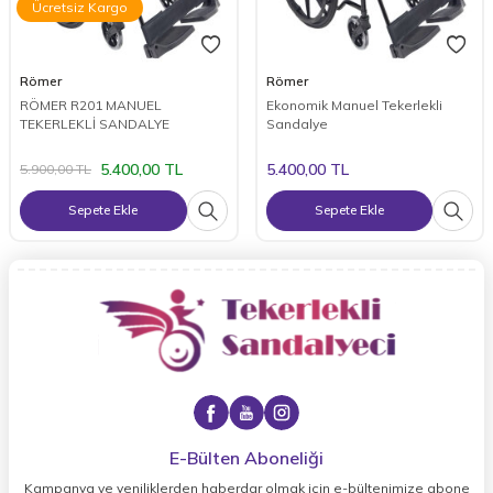
Ücretsiz Kargo
Römer
Römer
RÖMER R201 MANUEL
Ekonomik Manuel Tekerlekli
TEKERLEKLİ SANDALYE
Sandalye
5.400,00
TL
5.400,00
TL
5.900,00
TL
Sepete Ekle
Sepete Ekle
E-Bülten Aboneliği
Kampanya ve yeniliklerden haberdar olmak için e-bültenimize abone