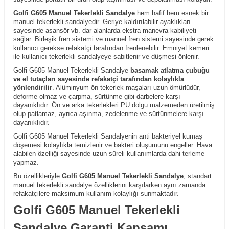
Golfi G605 Manuel Tekerlekli Sandalye
hem hafif hem esnek bir
manuel tekerlekli sandalyedir. Geriye kaldırılabilir ayaklıkları
sayesinde asansör vb. dar alanlarda ekstra manevra kabiliyeti
sağlar. Birleşik fren sistemi ve manuel fren sistemi sayesinde gerek
kullanıcı gerekse refakatçi tarafından frenlenebilir. Emniyet kemeri
ile kullanıcı tekerlekli sandalyeye sabitlenir ve düşmesi önlenir.
Golfi G605 Manuel Tekerlekli Sandalye
basamak atlatma çubuğu
ve el tutaçları sayesinde refakatçi tarafından kolaylıkla
yönlendirilir
. Alüminyum ön tekerlek maşaları uzun ömürlüdür,
deforme olmaz ve çarpma, sürtünme gibi darbelere karşı
dayanıklıdır. Ön ve arka tekerlekleri PU dolgu malzemeden üretilmiş
olup patlamaz, ayrıca aşınma, zedelenme ve sürtünmelere karşı
dayanıklıdır.
Golfi G605 Manuel Tekerlekli Sandalyenin anti bakteriyel kumaş
döşemesi kolaylıkla temizlenir ve bakteri oluşumunu engeller. Hava
alabilen özelliği sayesinde uzun süreli kullanımlarda dahi terleme
yapmaz.
Bu özellikleriyle
Golfi G605 Manuel Tekerlekli Sandalye
, standart
manuel tekerlekli sandalye özelliklerini karşılarken aynı zamanda
refakatçilere maksimum kullanım kolaylığı sunmaktadır.
W
h
a
t
a
p
p
D
e
s
t
e
H
a
t
t
Golfi G605 Manuel Tekerlekli
Sandalye Garanti Kapsamı