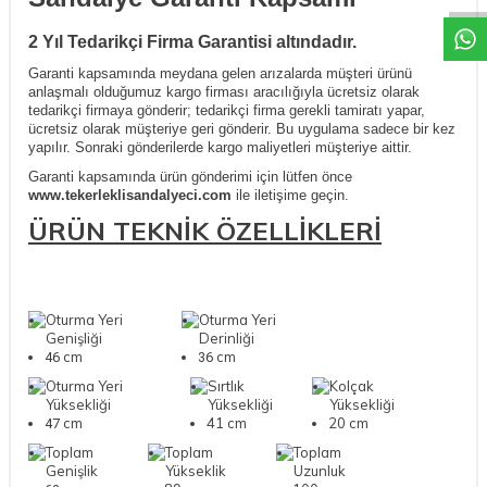
2 Yıl Tedarikçi Firma Garantisi altındadır.
Garanti kapsamında meydana gelen arızalarda müşteri ürünü
anlaşmalı olduğumuz kargo firması aracılığıyla ücretsiz olarak
tedarikçi firmaya gönderir; tedarikçi firma gerekli tamiratı yapar,
ücretsiz olarak müşteriye geri gönderir. Bu uygulama sadece bir kez
yapılır. Sonraki gönderilerde kargo maliyetleri müşteriye aittir.
Garanti kapsamında ürün gönderimi için lütfen önce
www.tekerleklisandalyeci.com
ile iletişime geçin.
ÜRÜN TEKNİK ÖZELLİKLERİ
Oturma Yeri
Oturma Yeri
Genişliği
Derinliği
cm
cm
46
36
Oturma Yeri
Sırtlık
Kolçak
Yüksekliği
Yüksekliği
Yüksekliği
cm
41 cm
20 cm
47
Toplam
Toplam
Toplam
Genişlik
Yükseklik
Uzunluk