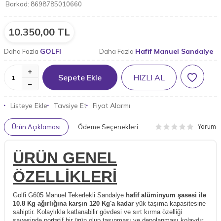
Barkod:
8698785010660
10.350,00
TL
GOLFI
Hafif Manuel Sandalye
Daha Fazla
Daha Fazla
Sepete Ekle
HIZLI AL
Listeye Ekle
Tavsiye Et
Fiyat Alarmı
Yorum
Ürün Açıklaması
Ödeme Seçenekleri
ÜRÜN GENEL
ÖZELLİKLERİ
Golfi G605 Manuel Tekerlekli Sandalye
hafif alüminyum şasesi ile
10.8 Kg ağırlığına karşın 120 Kg'a kadar
yük taşıma kapasitesine
sahiptir. Kolaylıkla katlanabilir gövdesi ve sırt kırma özelliği
sayesinde portatif bir ürün olup taşınması ve depolanması kolaydır.