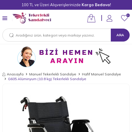
100 TL ve Üzeri Alışverişlerinizde
Kargo Bedava!
0
0
ARA
Anasayfa
Manuel Tekerlekli Sandalye
Hafif Manuel Sandalye
G605 Alüminyum (10.8 kg) Tekerlekli Sandalye