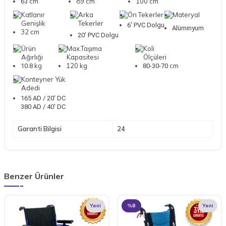
cm
89 cm
100 cm
63
Katlanır
Arka
Ön Tekerler
Materyal
Genişlik
Tekerler
6' PVC Dolgu
Alüminyum
32 cm
20' PVC Dolgu
Ürün
Max.Taşıma
Koli
Ağırlığı
Kapasitesi
Ölçüleri
kg
120 kg
cm
10.8
80-30-70
Konteyner Yük
Adedi
165 AD / 20' DC
380 AD / 40' DC
Garanti Bilgisi
24
Benzer Ürünler
Yeni
%
8
Yeni