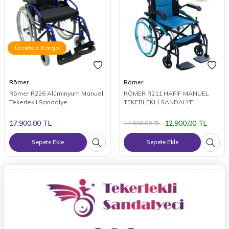
Ücretsiz Kargo
Römer
Römer
Römer R226 Alüminyum Manuel
RÖMER R211 HAFİF MANUEL
Tekerlekli Sandalye
TEKERLEKLİ SANDALYE
17.900,00
TL
12.900,00
TL
14.000,00
TL
Sepete Ekle
Sepete Ekle