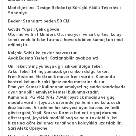
Model:Jetline-Design Refakatçi Sürüşlü Akülü Tekerlekli
Sandalye
Beden: Standart beden 50 CM
Gövde Yapısı: Çelik gövde
Oturma ve Sırt Minderi: Oturma yeri ve sırt şiltesi kolay
temizlenebilir leke tutmaz, hava alabilen kumaştan imal
edilmiştir.
Kolçak: Sabit kolçaklar mevcuttur.
Ayak Basma Yerleri: Katlanabilir ayak paleti.
Ön Teker: 9 inç yumuşak gri silikon dolgu teker.
Arka Teker:14 inç yumuşak gri silikon dolgu teker.
Fren Sistemi: Elektronik motor freni vardır. Kumanda
kontrol kolunu bıraktığınız anda motorlar durur.
Emniyet Kemeri: Kullananın emniyeti açısında sandalyede
ayarlanabilir emniyet kemeri bulunmaktadır.
Kumanda: PG VR2 (VR2 70Ah)Joystick modülü ve güç
modülü vardır. Joystick üzerinde yönlendirme kolu, sesli
ikaz butonu, 5 kademe hız seviyesi ayar butonu ve ledli
göstergesi, Yeşil, Sarı ve Kırmızı ledler ile şarj durumu
W
h
a
t
a
p
p
D
e
s
t
e
H
a
t
t
göstergesi, Joystick modülü sağ ve sola takılabilir, kol
hizasına göre kullanıcı tarafından kolaylıkla uzatılabilir.
Şarj Aleti: Opsiyonel