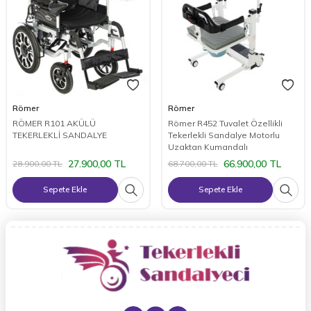
Römer
Römer
RÖMER R101 AKÜLÜ
Römer R452 Tuvalet Özellikli
TEKERLEKLİ SANDALYE
Tekerlekli Sandalye Motorlu
Uzaktan Kumandalı
27.900,00
TL
66.900,00
TL
28.900,00
TL
68.700,00
TL
Sepete Ekle
Sepete Ekle