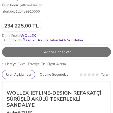
Ürün Kodu:
Jetline-Design
Barkod:
123459910000
234.225,00
TL
WOLLEX
Daha Fazla
Özellikli Akülü Tekerlekli Sandalye
Daha Fazla
Gelince Haber Ver
Listeye Ekle
Tavsiye Et
Fiyat Alarmı
Yorum
Ürün Açıklaması
Ödeme Seçenekleri
WOLLEX JETLINE-DESIGN REFAKATÇİ
SÜRÜŞLÜ AKÜLÜ TEKERLEKLİ
SANDALYE
Marka:WOLLEX