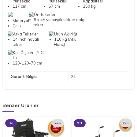
Yükseklik
Yüksekliği
Kapasitesi
117 cm
57 cm
250 kg
Ön Tekerler
9 inch yumuşak silikon dolgu
Materyal
teker
Çelik
Arka Tekerler
Ürün Ağırlığı
14 inch havalı
110 kg (Akü
teker
Hariç)
Koli Ölçüleri (Y-G-
U)
120-120-70 cm
Garanti Bilgisi
24
Benzer Ürünler
%
3
Yeni
%
3
Yeni