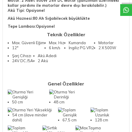
Motor: 2 Adet 500W 24V DC Motor (Şanzıman üzerindeki
kollar yardımı ile motorlar devre dışı bırakılabilir.)
Akü Tipi: Opsiyonel
Akü Haznesi:80 Ah Sığabilecek büyüklükte
Tepe Lambası:Opsiyonel
Teknik Özellikler
Max. Güvenli Eğim
Max. Hız
Kumanda
Motorlar
12°
6 km/s
İngiliz PG VR2
2 X 500W
Şarj Cihazı
Akü Adedi
24V DC /5A
2 Akü
Genel Özellikler
Oturma Yeri
Oturma Yeri
Genişliği
Derinliği
50 cm
48 cm
Oturma Yeri Yüksekliği
Toplam
Toplam
54 cm (ilave minder
Genişlik
Uzunluk
dahil)
67,5 cm
128 cm
Toplam
Sırtlık
Max.Taşıma