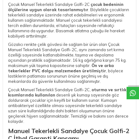
Çocuk Manuel Tekerlekli Sandalye Golfi-2C
çocuk bedeninin
ölçülerine uygun olarak tasarlanmıştır
. Böylelikle çocukların
tekerlekli sandalye üzerinde rahat edebilmeleri ve ergonomik
kullanım sağlanmaktadır. Manuel çocuk tekerlekli sandalyesi
tercih edilen durumlarda, el tutaçları sayesinde refakatçi
kullanımına da uygundur. Basamak atlatma çubuğu ile hareket
kabiliyeti arttırılmıştır.
Gözalıcı renkte çelik gövdesi ile sağlam bir ürün olan Çocuk
Manuel Tekerlekli Sandalye Golfi-2C, aynı zamanda sırt kırma
özelliği sayesinde katlanabilmekte, taşıma ve depolama
açısından pratiklik sağlamaktadır. 16 kg ağırlığına karşın 75 kg.
W
h
a
t
a
p
p
D
e
s
t
e
H
a
t
t
maksimum yük taşıma kapasitesine sahiptir.
Ön ve arka
tekerlekler PVC dolgu malzemeden üretilmiştir
, böylece
lastiklerin patlaması sorununun önüne geçilmiş ve dış
mekanlarda da güvenle kullanılması sağlanmıştır.
Çocuk Manuel Tekerlekli Sandalye Golfi-2C,
oturma ve sırtlık
kısımlarında kullanılan
desenli şık kumaşı sayesinde göz
doldurarak çocuklar için keyifli bir kullanım sunar. Kumaşın
antibakteriyel özellikte olması sayesinde tekerlekli sandalye
uzun süre kullanıldığında dahi bakteri oluşumunun önüne
geçilerek hijyen sağlanmaktadır. Temizliği ve bakımı son derece
kolaydır.
Manuel Tekerlekli Sandalye Çocuk Golfi-2
C İthal Garanti Kapsamı