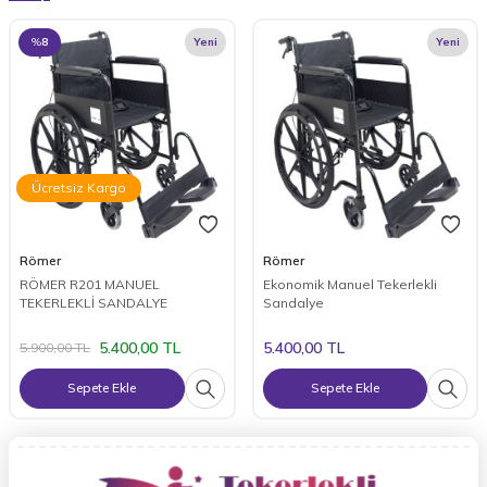
%
8
Yeni
Yeni
Ücretsiz Kargo
Römer
Römer
RÖMER R201 MANUEL
Ekonomik Manuel Tekerlekli
TEKERLEKLİ SANDALYE
Sandalye
5.400,00
TL
5.400,00
TL
5.900,00
TL
Sepete Ekle
Sepete Ekle