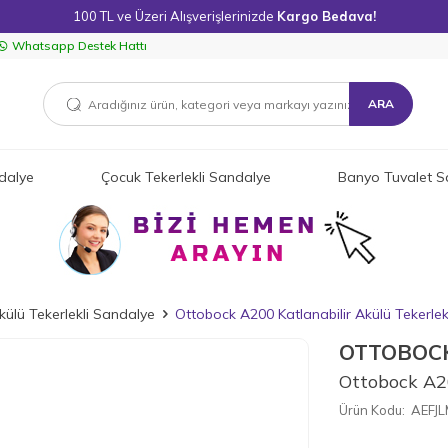
100 TL ve Üzeri Alışverişlerinizde
Kargo Bedava!
Whatsapp Destek Hattı
ARA
dalye
Çocuk Tekerlekli Sandalye
Banyo Tuvalet S
külü Tekerlekli Sandalye
Ottobock A200 Katlanabilir Akülü Tekerlek
OTTOBOC
Ottobock A20
Ürün Kodu:
AEFJ