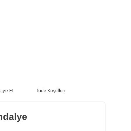
iye Et
İade Koşulları
ndalye