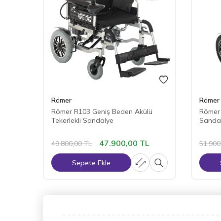
Römer
Römer
Römer R103 Geniş Beden Akülü
Römer 
Tekerlekli Sandalye
Sanda
47.900,00
TL
49.800,00
TL
51.900
Sepete Ekle