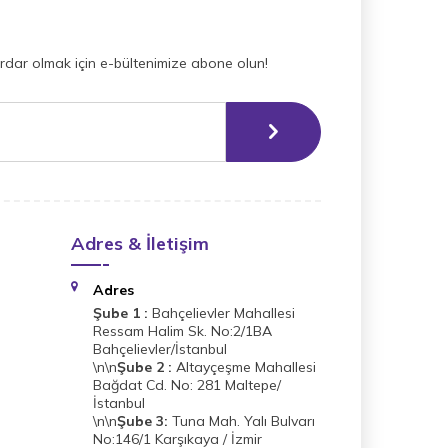
dar olmak için e-bültenimize abone olun!
Adres & İletişim
Adres
Şube 1 :
Bahçelievler Mahallesi
Ressam Halim Sk. No:2/1BA
Bahçelievler/İstanbul
\n\n
Şube 2 :
Altayçeşme Mahallesi
Bağdat Cd. No: 281 Maltepe/
İstanbul
\n\n
Şube 3:
Tuna Mah. Yalı Bulvarı
No:146/1 Karşıkaya / İzmir