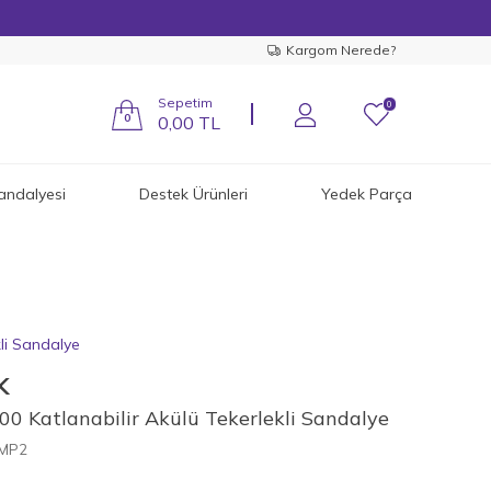
Kargom Nerede?
Sepetim
0
0
0,00
TL
andalyesi
Destek Ürünleri
Yedek Parça
li Sandalye
K
0 Katlanabilir Akülü Tekerlekli Sandalye
LMP2