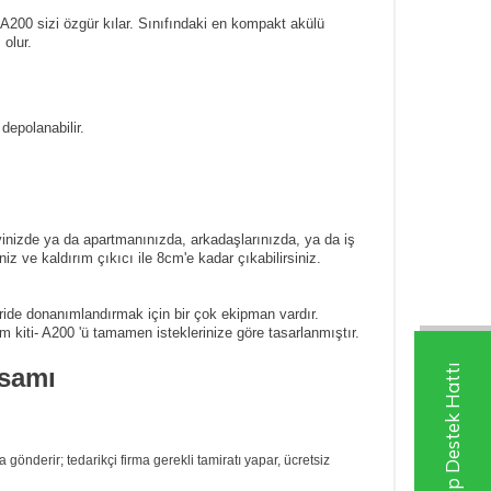
200 sizi özgür kılar. Sınıfındaki en kompakt akülü
 olur.
depolanabilir.
 evinizde ya da apartmanınızda, arkadaşlarınızda, ya da iş
iz ve kaldırım çıkıcı ile 8cm'e kadar çıkabilirsiniz.
ileride donanımlandırmak için bir çok ekipman vardır.
m kiti- A200 'ü tamamen isteklerinize göre tasarlanmıştır.
Whatsapp Destek Hattı
samı
önderir; tedarikçi firma gerekli tamiratı yapar, ücretsiz