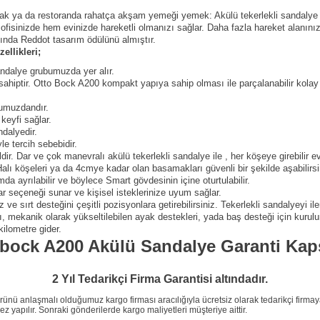
ak ya da restoranda rahatça akşam yemeği yemek: Akülü tekerlekli sandalye A
 ofisinizde hem evinizde hareketli olmanızı sağlar. Daha fazla hareket alanınız
lında Reddot tasarım ödülünü almıştır.
llikleri;
andalye grubumuzda yer alır.
ahiptir. Otto Bock A200 kompakt yapıya sahip olması ile parçalanabilir kolay 
bumuzdandır.
 keyfi sağlar.
dalyedir.
le tercih sebebidir.
ldir. Dar ve çok manevralı akülü tekerlekli sandalye ile , her köşeye girebilir
Halı köşeleri ya da 4cmye kadar olan basamakları güvenli bir şekilde aşabilirsin
a ayrılabilir ve böylece Smart gövdesinin içine oturtulabilir.
ar seçeneği sunar ve kişisel isteklerinize uyum sağlar.
z ve sırt desteğini çeşitli pozisyonlara getirebilirsiniz. Tekerlekli sandalyeyi 
ı, mekanik olarak yükseltilebilen ayak destekleri, yada baş desteği için kurulu
ilometre gider.
obock
A200 Akülü Sandalye Garanti
Kap
2 Yıl Tedarikçi Firma Garantisi altındadır.
 anlaşmalı olduğumuz kargo firması aracılığıyla ücretsiz olarak tedarikçi firmaya g
 yapılır. Sonraki gönderilerde kargo maliyetleri müşteriye aittir.