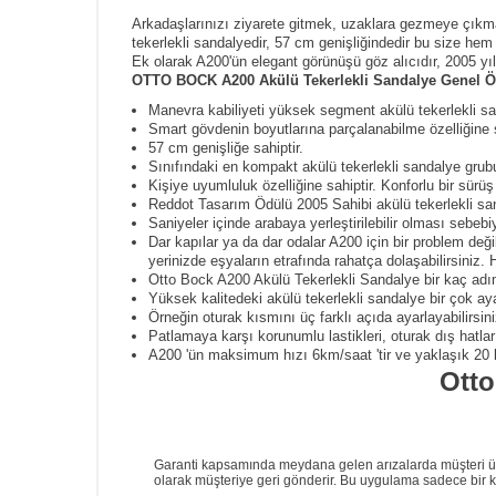
Arkadaşlarınızı ziyarete gitmek, uzaklara gezmeye çıkm
tekerlekli sandalyedir, 57 cm genişliğindedir bu size hem
Ek olarak A200'ün elegant görünüşü göz alıcıdır, 2005 yı
OTTO BOCK A200 Akülü Tekerlekli Sandalye Genel Öze
Manevra kabiliyeti yüksek segment akülü tekerlekli s
Smart gövdenin boyutlarına parçalanabilme özelliğine s
57 cm genişliğe sahiptir.
Sınıfındaki en kompakt akülü tekerlekli sandalye gru
Kişiye uyumluluk özelliğine sahiptir. Konforlu bir sürüş
Reddot Tasarım Ödülü 2005 Sahibi akülü tekerlekli san
Saniyeler içinde arabaya yerleştirilebilir olması sebebiy
Dar kapılar ya da dar odalar A200 için bir problem deği
yerinizde eşyaların etrafında rahatça dolaşabilirsiniz. 
Otto Bock A200 Akülü Tekerlekli Sandalye bir kaç adımd
Yüksek kalitedeki akülü tekerlekli sandalye bir çok ay
Örneğin oturak kısmını üç farklı açıda ayarlayabilirsini
Patlamaya karşı korunumlu lastikleri, oturak dış hatlar
A200 'ün maksimum hızı 6km/saat 'tir ve yaklaşık 20 k
Ott
Garanti kapsamında meydana gelen arızalarda müşteri ürünü
olarak müşteriye geri gönderir. Bu uygulama sadece bir kez