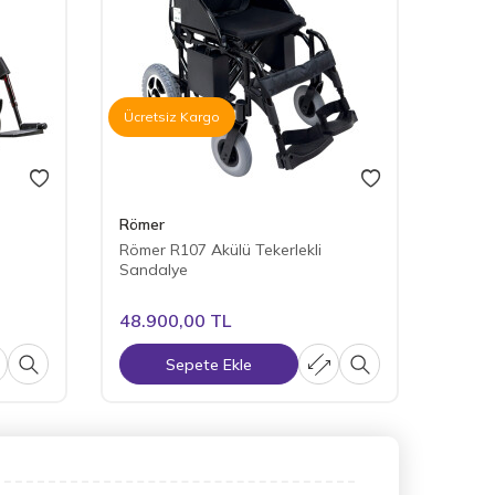
Ücretsiz Kargo
Römer
Röme
Römer R107 Akülü Tekerlekli
Römer
Sandalye
Sanda
48.900,00
TL
58.60
Sepete Ekle