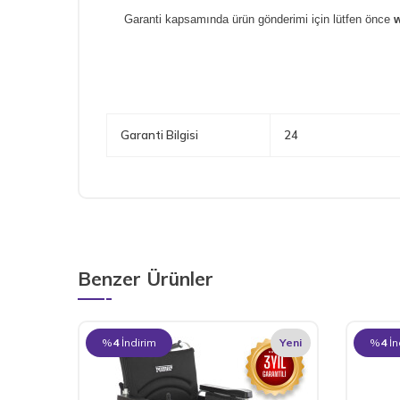
Garanti kapsamında ürün gönderimi için lütfen önce
w
Garanti Bilgisi
24
Benzer Ürünler
%
4
İndirim
Yeni
%
4
İn