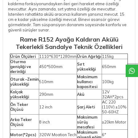
kaldırma fonksiyonundayken ileri geri hareket etme özelliği
mevcuttur. Aynı zamanda, sırt yatma özelliği de mevcuttur.
İstenilen rahatlıkta akülü aracınızı kullanım şansınız mevcut. 15
cm e kadar yükselme özelliği mevcut. Binevi asansör görevi
görmektedir. Tam süspansiyon donanımı sayesinde konforlu ve
güvenli sürüşler sunar.
Rame R152 Ayağa Kaldıran Akülü
W
h
a
t
a
p
p
D
e
s
t
e
H
a
t
t
Tekerlekli Sandalye Teknik Özellikleri
Ürün Ölçüleri
1110*630*1280mm
Ürün Ağırlığı
115kg
Oturma
Sırt
genişliği ve
450*500mm
650mm
yüksekliği
derinliği
Maksimum
Oturak –Zemin
510mm
kullanıcı
100kg
yüksekliği
kapasitesi
Kolçak
12V
290mm
Akü
yüksekliği
32AH*2pcs
AC 220
Ön Teker
12 inch
Şarj Aleti
(110V) ±10%
Ölçüsü
50-60HZ
Maksimum
Arka Teker
8 inch
sürüş
≥20km Motor
Ölçüsü
mesafesi
Maksimum
Motor(*2pcs)
320W Moation Tech
6°
güvenli eğim