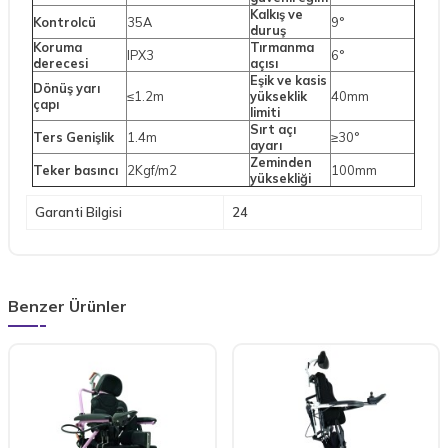
Kalkış ve
Kontrolcü
35A
9°
duruş
Koruma
Tırmanma
IPX3
6°
derecesi
açısı
Eşik ve kasis
Dönüş yarı
≤1.2m
yükseklik
40mm
çapı
limiti
Sırt açı
Ters Genişlik
1.4m
≥30°
ayarı
Zeminden
Teker basıncı
2Kgf/m2
100mm
yüksekliği
Garanti Bilgisi
24
Benzer Ürünler