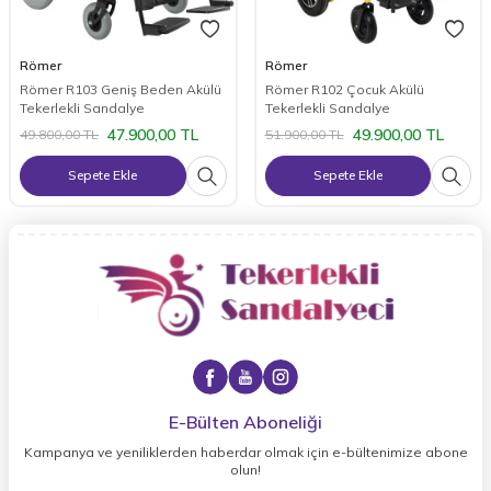
Römer
Römer
Römer R103 Geniş Beden Akülü
Römer R102 Çocuk Akülü
Tekerlekli Sandalye
Tekerlekli Sandalye
47.900,00
TL
49.900,00
TL
49.800,00
TL
51.900,00
TL
Sepete Ekle
Sepete Ekle
E-Bülten Aboneliği
Kampanya ve yeniliklerden haberdar olmak için e-bültenimize abone
olun!