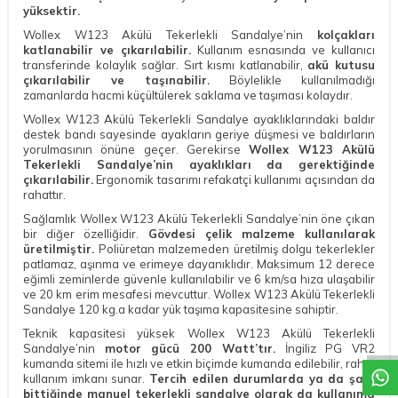
yüksektir.
Wollex W123 Akülü Tekerlekli Sandalye’nin
kolçakları
katlanabilir ve çıkarılabilir.
Kullanım esnasında ve kullanıcı
transferinde kolaylık sağlar. Sırt kısmı katlanabilir,
akü kutusu
çıkarılabilir ve taşınabilir.
Böylelikle kullanılmadığı
zamanlarda hacmi küçültülerek saklama ve taşıması kolaydır.
Wollex W123 Akülü Tekerlekli Sandalye ayaklıklarındaki baldır
destek bandı sayesinde ayakların geriye düşmesi ve baldırların
yorulmasının önüne geçer. Gerekirse
Wollex W123 Akülü
Tekerlekli Sandalye’nin ayaklıkları da gerektiğinde
çıkarılabilir.
Ergonomik tasarımı refakatçi kullanımı açısından da
rahattır.
Sağlamlık Wollex W123 Akülü Tekerlekli Sandalye’nin öne çıkan
bir diğer özelliğidir.
Gövdesi çelik malzeme kullanılarak
üretilmiştir.
Poliüretan malzemeden üretilmiş dolgu tekerlekler
patlamaz, aşınma ve erimeye dayanıklıdır. Maksimum 12 derece
eğimli zeminlerde güvenle kullanılabilir ve 6 km/sa hıza ulaşabilir
W
h
a
t
a
p
p
D
e
s
t
e
H
a
t
t
ve 20 km erim mesafesi mevcuttur. Wollex W123 Akülü Tekerlekli
Sandalye 120 kg.a kadar yük taşıma kapasitesine sahiptir.
Teknik kapasitesi yüksek Wollex W123 Akülü Tekerlekli
Sandalye’nin
motor gücü 200 Watt’tır.
İngiliz PG VR2
kumanda sitemi ile hızlı ve etkin biçimde kumanda edilebilir, rahat
kullanım imkanı sunar.
Tercih edilen durumlarda ya da şarjı
bittiğinde manuel tekerlekli sandalye olarak da kullanıma