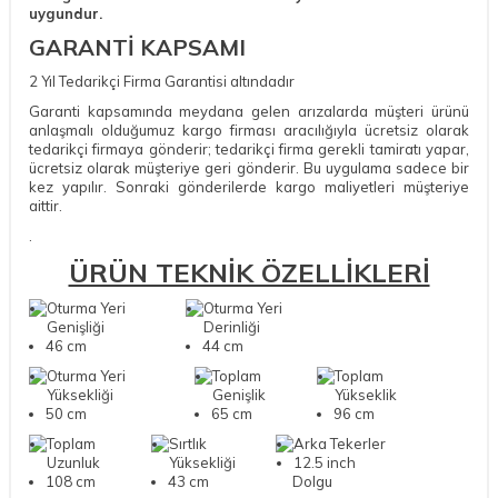
uygundur.
GARANTİ KAPSAMI
2 Yıl Tedarikçi Firma Garantisi altındadır
Garanti kapsamında meydana gelen arızalarda müşteri ürünü
anlaşmalı olduğumuz kargo firması aracılığıyla ücretsiz olarak
tedarikçi firmaya gönderir; tedarikçi firma gerekli tamiratı yapar,
ücretsiz olarak müşteriye geri gönderir. Bu uygulama sadece bir
kez yapılır. Sonraki gönderilerde kargo maliyetleri müşteriye
aittir.
.
ÜRÜN TEKNİK ÖZELLİKLERİ
Oturma Yeri
Oturma Yeri
Genişliği
Derinliği
46 cm
44 cm
Oturma Yeri
Toplam
Toplam
Yüksekliği
Genişlik
Yükseklik
50 cm
65 cm
96 cm
Toplam
Sırtlık
Arka Tekerler
Uzunluk
Yüksekliği
12.5 inch
108 cm
43 cm
Dolgu