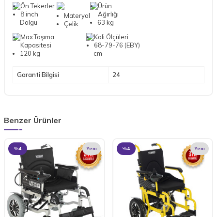
Ön Tekerler
Ürün
8 inch
Ağırlığı
Materyal
Dolgu
63 kg
Çelik
Max.Taşıma
Koli Ölçüleri
Kapasitesi
68-79-76 (EBY)
120 kg
cm
Garanti Bilgisi
24
Benzer Ürünler
%
4
Yeni
%
4
Yeni