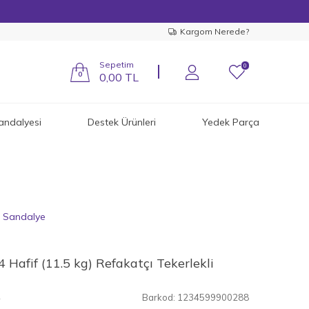
Kargom Nerede?
Sepetim
0
0
0,00
TL
andalyesi
Destek Ürünleri
Yedek Parça
i Sandalye
Hafif (11.5 kg) Refakatçı Tekerlekli
4
Barkod:
1234599900288