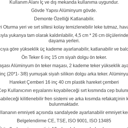
Kullanım Alanı
İç ve dış mekanda kullanıma uygundur.
Gövde Yapısı
Alüminyum gövde.
Demonte Özelliği
Katlanabilir.
i
Oturma yeri ve sırt siltesi kolay temizlenebilir leke tutmaz, ha
yla yukarıya tam olarak kaldırılabilir, 4,5 cm * 26 cm ölçülerin
dayama yerleri.
cıya göre yükseklik üç kademe ayarlanabilir, katlanabilir ve bal
Ön Teker
6 inç 15 cm siyah dolgu ön teker.
aşası
Alüminyum ön teker maşası, 2 kademe teker yükseklik ayarı
inç (20*1- 3/8) yumuşak siyah silikon dolgu arka teker. Alüminyun
Hareket Çemberi
16 inç 40 cm plastik hareket çemberi
 Cep
Kullanıcının eşyalarını koyabileceği sırt kısmında cep bulun
abileceği kilitlenebilir fren sistemi ve arka kısımda refakatçinin k
bulunmaktadır.
llananın emniyeti açısında sandalyede ayarlanabilir emniyet ke
Belgelendirme
CE, TSE, ISO 9001, ISO 13485