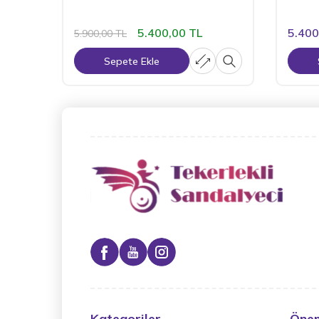
5.400,00
TL
5.400
5.900,00
TL
Sepete Ekle
Kategoriler
Önem