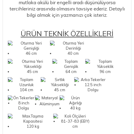
mutlaka akülü bir engelli aradı düşünülüyorsa
tercihleriniz arasında olmasını tavsiye ederiz. Detaylı
bilgi almak için yazmanızı çok isteriz.
ÜRÜN TEKNİK ÖZELLİKLERİ
Oturma Yeri
Oturma Yeri
Genişliği
Derinliği
46 cm
40 cm
Oturma Yeri
Toplam
Toplam
Yüksekliği
Genişlik
Yükseklik
45 cm
64 cm
96 cm
Toplam
Sırtlık
Arka Tekerler
Uzunluk
Yüksekliği
12.5 inch
104 cm
45 cm
Dolgu
Ön Tekerler
Materyal
Ürün
8 inch
Ağırlığı
Alüminyum
Dolgu
40 kg
Max.Taşıma
Koli Ölçüleri
Kapasitesi
81-37-83 (EBY)
120 kg
cm