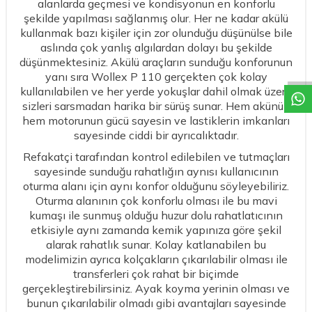
alanlarda geçmesi ve kondisyonun en konforlu
şekilde yapılması sağlanmış olur. Her ne kadar akülü
W
h
a
t
a
p
p
D
e
s
t
e
H
a
t
t
kullanmak bazı kişiler için zor olunduğu düşünülse bile
aslında çok yanlış algılardan dolayı bu şekilde
düşünmektesiniz. Akülü araçların sunduğu konforunun
yanı sıra Wollex P 110 gerçekten çok kolay
kullanılabilen ve her yerde yokuşlar dahil olmak üzere
sizleri sarsmadan harika bir sürüş sunar. Hem akünün
hem motorunun gücü sayesin ve lastiklerin imkanları
sayesinde ciddi bir ayrıcalıktadır.
Refakatçi tarafından kontrol edilebilen ve tutmaçları
sayesinde sunduğu rahatlığın aynısı kullanıcının
oturma alanı için aynı konfor olduğunu söyleyebiliriz.
Oturma alanının çok konforlu olması ile bu mavi
kumaşı ile sunmuş olduğu huzur dolu rahatlatıcının
etkisiyle aynı zamanda kemik yapınıza göre şekil
alarak rahatlık sunar. Kolay katlanabilen bu
modelimizin ayrıca kolçakların çıkarılabilir olması ile
transferleri çok rahat bir biçimde
gerçekleştirebilirsiniz. Ayak koyma yerinin olması ve
bunun çıkarılabilir olmadı gibi avantajları sayesinde