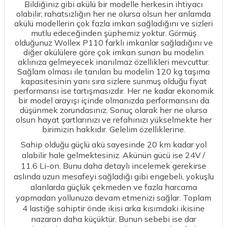
Bildiğiniz gibi akülü bir modelle herkesin ihtiyacı
olabilir, rahatsızlığın her ne olursa olsun her anlamda
akülü modellerin çok fazla imkan sağladığını ve sizleri
mutlu edeceğinden şüphemiz yoktur. Görmüş
olduğunuz Wollex P110 farklı imkanlar sağladığını ve
diğer akülülere göre çok imkan sunan bu modelin
aklınıza gelmeyecek inanılmaz özellikleri mevcuttur.
Sağlam olması ile tanılan bu modelin 120 kg taşıma
kapasitesinin yanı sıra sizlere sunmuş olduğu fiyat
performansı ise tartışmasızdır. Her ne kadar ekonomik
bir model arayışı içinde olmanızda performansını da
düşünmek zorundasınız. Sonuç olarak her ne olursa
olsun hayat şartlarınızı ve refahınızı yükselmekte her
birimizin hakkıdır. Gelelim özelliklerine.
Sahip olduğu güçlü akü sayesinde 20 km kadar yol
alabilir hale gelmektesiniz. Akünün gücü ise 24V /
11.6 Li-on. Bunu daha detaylı incelemek gerekirse
aslında uzun mesafeyi sağladığı gibi engebeli, yokuşlu
alanlarda güçlük çekmeden ve fazla harcama
yapmadan yollunuza devam etmenizi sağlar. Toplam
4 lastiğe sahiptir önde ikisi arka kısımdaki ikisine
nazaran daha küçüktür. Bunun sebebi ise dar