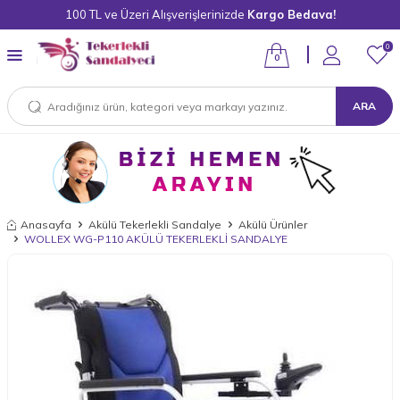
100 TL ve Üzeri Alışverişlerinizde
Kargo Bedava!
0
0
ARA
Anasayfa
Akülü Tekerlekli Sandalye
Akülü Ürünler
WOLLEX WG-P110 AKÜLÜ TEKERLEKLİ SANDALYE