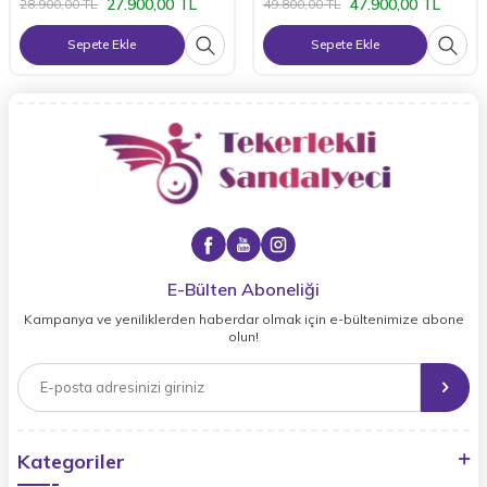
27.900,00
TL
47.900,00
TL
28.900,00
TL
49.800,00
TL
Sepete Ekle
Sepete Ekle
E-Bülten Aboneliği
Kampanya ve yeniliklerden haberdar olmak için e-bültenimize abone
olun!
Kategoriler