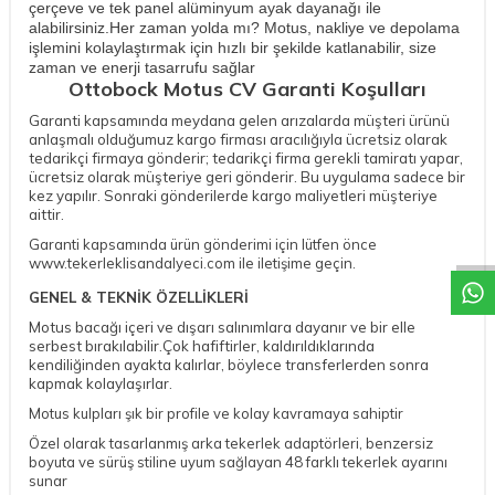
çerçeve ve tek panel alüminyum ayak dayanağı ile
alabilirsiniz.
Her zaman yolda mı? Motus, nakliye ve depolama
işlemini kolaylaştırmak için hızlı bir şekilde katlanabilir, size
zaman ve enerji tasarrufu sağlar
Ottobock Motus CV Garanti Koşulları
Garanti kapsamında meydana gelen arızalarda müşteri ürünü
anlaşmalı olduğumuz kargo firması aracılığıyla ücretsiz olarak
tedarikçi firmaya gönderir; tedarikçi firma gerekli tamiratı yapar,
ücretsiz olarak müşteriye geri gönderir. Bu uygulama sadece bir
W
h
a
t
a
p
p
D
e
s
t
e
H
a
t
t
kez yapılır. Sonraki gönderilerde kargo maliyetleri müşteriye
aittir.
Garanti kapsamında ürün gönderimi için lütfen önce
www.tekerleklisandalyeci.com ile iletişime geçin.
GENEL & TEKNİK ÖZELLİKLERİ
Motus bacağı içeri ve dışarı salınımlara dayanır ve bir elle
serbest bırakılabilir.Çok hafiftirler, kaldırıldıklarında
kendiliğinden ayakta kalırlar, böylece transferlerden sonra
kapmak kolaylaşırlar.
Motus kulpları şık bir profile ve kolay kavramaya sahiptir
Özel olarak tasarlanmış arka tekerlek adaptörleri, benzersiz
boyuta ve sürüş stiline uyum sağlayan 48 farklı tekerlek ayarını
sunar