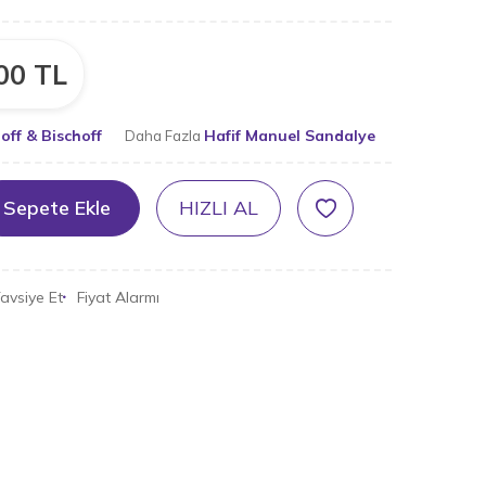
00
TL
off & Bischoff
Hafif Manuel Sandalye
Daha Fazla
Sepete Ekle
HIZLI AL
avsiye Et
Fiyat Alarmı