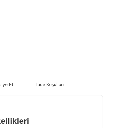
iye Et
İade Koşulları
llikleri