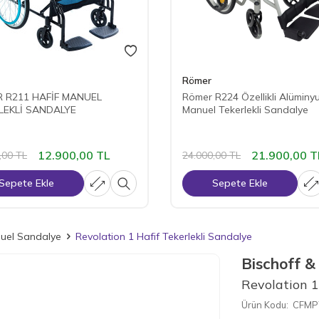
Römer
 R211 HAFİF MANUEL
Römer R224 Özellikli Alüminy
LEKLİ SANDALYE
Manuel Tekerlekli Sandalye
12.900,00
TL
21.900,00
T
,00
TL
24.000,00
TL
Sepete Ekle
Sepete Ekle
nuel Sandalye
Revolation 1 Hafif Tekerlekli Sandalye
Bischoff &
Revolation 1
Ürün Kodu:
CFMP