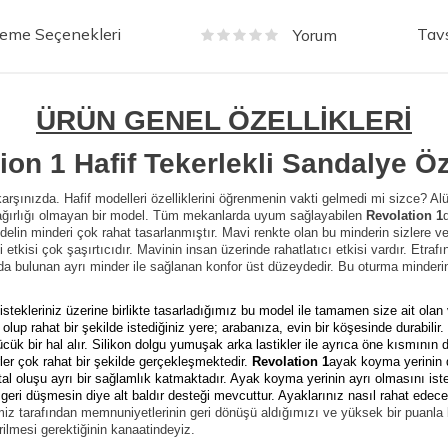
eme Seçenekleri
Tavs
Yorum
ÜRÜN GENEL ÖZELLİKLERİ
ion 1 Hafif Tekerlekli Sandalye Öze
 karşınızda. Hafif modelleri özelliklerini öğrenmenin vakti gelmedi mi
s
izce? Al
ğırlığı
olmayan bir model. Tüm mekanlarda uyum sağlayabilen
Revolation 1
lin minderi çok rahat tasarlanmıştır. Mavi renkte olan bu
minderin sizlere ve
 etkisi çok şaşırtıcıdır. Mavinin insan üzerinde rahatlatıcı etkisi vardır. Etraf
a bulunan ayrı minder ile sağlanan konfor üst düzeydedir. Bu oturma minderini
istekleriniz üzerine birlikte tasarladığımız bu model ile tamamen size ait olan
y olup rahat bir şekilde istediğiniz yere; arabanıza, evin bir köşesinde durabili
çücük bir hal alır. Silikon dolgu yumuşak arka lastikler ile ayrıca öne kısmını
rler çok rahat bir şekilde gerçekleşmektedir.
Revolation 1
ayak koyma yerinin d
 oluşu ayrı bir sağlamlık katmaktadır. Ayak koyma yerinin ayrı olmasını iste
geri düşmesin diye alt baldır desteği mevcuttur. Ayaklarınız nasıl rahat ede
imiz tarafından memnuniyetlerinin geri dönüşü aldığımızı ve yüksek bir puanla
ilmesi gerektiğinin kanaatindeyiz.