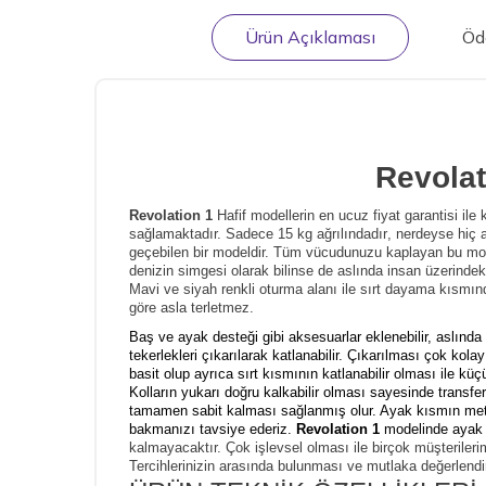
Ürün Açıklaması
Öd
Revolat
R
evolation 1
H
afif modellerin en ucuz fiyat garantisi ile
sağlamaktadır. Sadece 15 kg
ağrılındadır
, nerdeyse hiç a
geçebilen bir modeldir. Tüm vücudunuzu kaplayan bu mode
denizin simgesi olarak bilinse de aslında insan üzerindeki
Mavi ve siyah renkli oturma alanı ile sırt dayama kısmınd
göre asla terletmez.
Baş ve ayak desteği gibi aksesuarlar eklenebilir, aslında 
tekerlekleri çıkarılarak katlanabilir. Çıkarılması çok kola
basit olup ayrıca sırt kısmının katlanabilir olması ile kü
Kolların yukarı doğru kalkabilir olması sayesinde transfe
tamamen sabit kalması sağlanmış olur. Ayak kısmın metal
bakmanızı tavsiye ederiz.
Revolation 1
modelinde ayak 
kalmayacaktır.
Çok işlevsel olması ile birçok müşteriler
Tercihlerinizin arasında bulunması ve mutlaka değerlendir