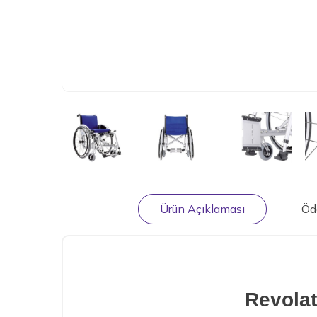
Ürün Açıklaması
Öd
Revolat