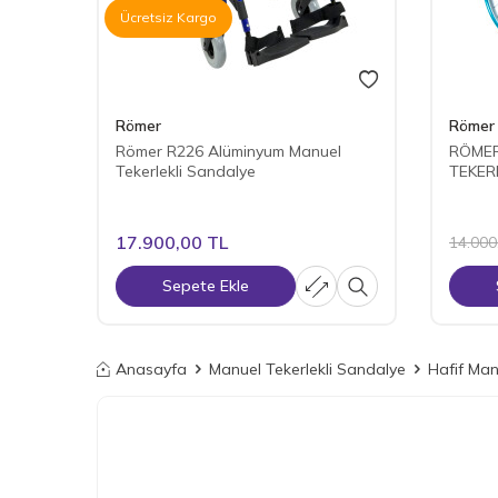
Ücretsiz Kargo
Römer
Römer
Römer R226 Alüminyum Manuel
RÖMER
Tekerlekli Sandalye
TEKER
17.900,00
TL
14.000
Sepete Ekle
Anasayfa
Manuel Tekerlekli Sandalye
Hafif Ma