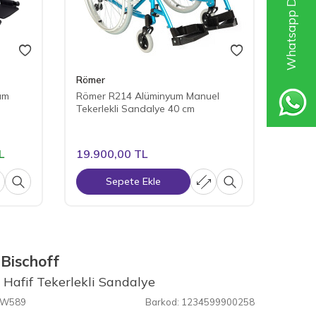
Whatsapp Destek Hattı
Römer
GOLFI
um
Römer R214 Alüminyum Manuel
Golfi
Tekerlekli Sandalye 40 cm
Sanda
L
19.900,00
TL
10.4
Sepete Ekle
 Bischoff
 Hafif Tekerlekli Sandalye
W589
Barkod:
1234599900258