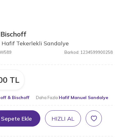
 Bischoff
 Hafif Tekerlekli Sandalye
W589
Barkod:
1234599900258
00
TL
off & Bischoff
Hafif Manuel Sandalye
Daha Fazla
Sepete Ekle
HIZLI AL