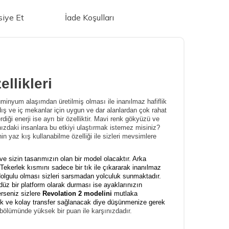
iye Et
İade Koşulları
llikleri
üminyum alaşımdan üretilmiş olması ile inanılmaz hafiflik
dış ve iç mekanlar için uygun ve dar alanlardan çok rahat
rdiği enerji ise ayrı bir özelliktir. Mavi renk gökyüzü ve
ınızdaki insanlara bu etkiyi ulaştırmak istemez misiniz?
n yaz kış kullanabilme özelliği ile sizleri mevsimlere
ve sizin tasarımızın olan bir model olacaktır. Arka
r. Tekerlek kısmını sadece bir tık ile çıkararak inanılmaz
n dolgulu olması sizleri sarsmadan yolculuk sunmaktadır.
üz bir platform olarak durması ise ayaklarınızın
rseniz sizlere
Revolation 2 modelini
mutlaka
cek ve kolay transfer sağlanacak diye düşünmenize gerek
 bölümünde yüksek bir puan ile karşınızdadır.