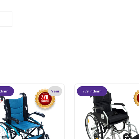
dirim
Yeni
%
9
İndirim