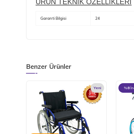
ÜRÜN TEKNİK ÖZELLİKLERİ
Garanti Bilgisi
24
Benzer Ürünler
Yeni
%
8
İn