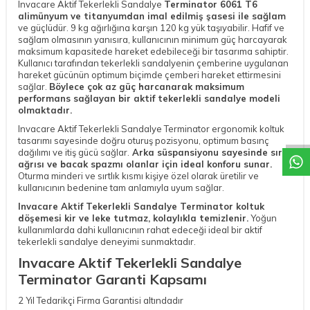
Invacare Aktif Tekerlekli Sandalye
Terminator 6061 T6
alimünyum ve titanyumdan imal edilmiş şasesi ile sağlam
ve güçlüdür. 9 kg ağırlığına karşın 120 kg yük taşıyabilir. Hafif ve
sağlam olmasının yanısıra, kullanıcının minimum güç harcayarak
maksimum kapasitede hareket edebileceği bir tasarıma sahiptir.
Kullanıcı tarafından tekerlekli sandalyenin çemberine uygulanan
hareket gücünün optimum biçimde çemberi hareket ettirmesini
sağlar.
Böylece çok az güç harcanarak maksimum
W
h
a
t
a
p
p
D
e
s
t
e
H
a
t
t
performans sağlayan bir aktif tekerlekli sandalye modeli
olmaktadır.
Invacare Aktif Tekerlekli Sandalye Terminator ergonomik koltuk
tasarımı sayesinde doğru oturuş pozisyonu, optimum basınç
dağılımı ve itiş gücü sağlar.
Arka süspansiyonu sayesinde sırt
ağrısı ve bacak spazmı olanlar için ideal konforu sunar.
Oturma minderi ve sırtlık kısmı kişiye özel olarak üretilir ve
kullanıcının bedenine tam anlamıyla uyum sağlar.
Invacare Aktif Tekerlekli Sandalye Terminator koltuk
döşemesi kir ve leke tutmaz, kolaylıkla temizlenir.
Yoğun
kullanımlarda dahi kullanıcının rahat edeceği ideal bir aktif
tekerlekli sandalye deneyimi sunmaktadır.
Invacare Aktif Tekerlekli Sandalye
Terminator Garanti Kapsamı
2 Yıl Tedarikçi Firma Garantisi altındadır