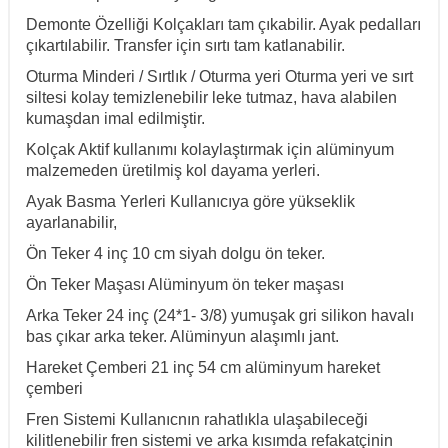
Demonte Özelliği
Kolçakları tam çıkabilir. Ayak pedalları
çıkartılabilir. Transfer için sırtı tam katlanabilir.
Oturma Minderi / Sırtlık / Oturma yeri
Oturma yeri ve sırt
siltesi kolay temizlenebilir leke tutmaz, hava alabilen
kumaşdan imal edilmiştir.
Kolçak
Aktif kullanımı kolaylaştırmak için a
lüminyum
malzemeden
üretilmiş kol dayama yerleri.
Ayak Basma Yerleri
Kullanıcıya göre yükseklik
ayarlanabilir,
Ön Teker
4
inç 10 cm siyah dolgu ön teker.
Ön Teker Maşası
Alüminyum
ön teker maşası
Arka Teker
24 inç (24*1- 3/8) yumuşak gri silikon havalı
bas çıkar arka teker. Alüminyun alaşımlı jant.
Hareket Çemberi
21
inç 54 cm alüminyum hareket
çemberi
Fren Sistemi
Kullanıcnın rahatlıkla ulaşabileceği
kilitlenebilir fren sistemi ve arka kısımda refakatçinin