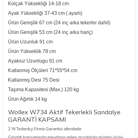
Kolçak Yüksekliği
14-18 cm
Ayak Yüksekliği
37-43 cm ( ayarlı)
Ürün Genişlik
67 cm (24 inç arka tekerler
dahil)
Ürün Genişlik
53 cm (24 inç arka hariç
)
Ürün Uzunluk
91
cm
Ürün Yükseklik
78
cm
Ayaksız Uzunlugu
91
cm
Katlanmış Ölçüleri
71*55*54 cm
Katlanmış Desi
75 Desi
Taşıma Kapasitesi (Max.)
120 kg
Ürün Ağırlık
14 kg
Wollex W734 Aktif Tekerlekli Sandalye
GARANTİ KAPSAMI
2 Yıl Tedarikçi Firma Garantisi altındadır
Garanti kapsamında meydana gelen arızalarda müşteri ürünü