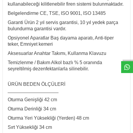
kullanabileceği kilitlenebilir firen sistemi bulunmaktadır.
Belgelendirme
CE, TSE, ISO 9001, ISO 13485
Garanti
Ürün 2 yıl servis garantisi, 10 yıl yedek parça
bulundurma garantisi vardır.
Opsiyonel Aparatlar
Baş dayama aparatı, Anti-tiper
W
h
a
t
a
p
p
D
e
s
t
e
H
a
t
t
teker, Emniyet kemeri
Aksesuarlar
Anahtar Takımı, Kullanma Klavuzu
Temizlenme / Bakım
Alkol bazlı % 5 oranında
seyreltilmiş dezenfektanlarla silinebilir.
ÜRÜN BEDEN ÖLÇÜLERİ
___________________
Oturma Genişliği
42 cm
Oturma Derinliği
34
cm
Oturma Yeri Yüksekliği (Yerden)
48 cm
Sırt Yüksekliği
34 cm